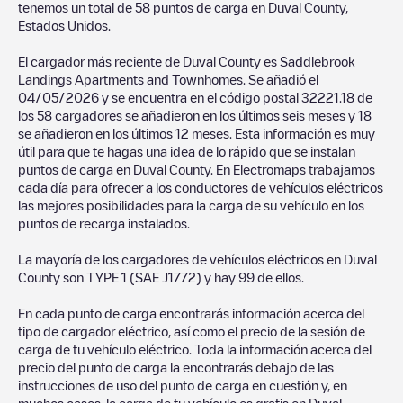
tenemos un total de
58
puntos de carga en
Duval County
,
Estados Unidos
.
El cargador más reciente de
Duval County
es
Saddlebrook
Landings Apartments and Townhomes
. Se añadió el
04/05/2026
y se encuentra en el código postal
32221
.
18
de
los
58
cargadores se añadieron en los últimos seis meses y
18
se añadieron en los últimos 12 meses. Esta información es muy
útil para que te hagas una idea de lo rápido que se instalan
puntos de carga en
Duval County
. En Electromaps trabajamos
cada día para ofrecer a los conductores de vehículos eléctricos
las mejores posibilidades para la carga de su vehículo en los
puntos de recarga instalados.
La mayoría de los cargadores de vehículos eléctricos en
Duval
County
son
TYPE 1 (SAE J1772)
y hay
99
de ellos.
En cada punto de carga encontrarás información acerca del
tipo de cargador eléctrico, así como el precio de la sesión de
carga de tu vehículo eléctrico. Toda la información acerca del
precio del punto de carga la encontrarás debajo de las
instrucciones de uso del punto de carga en cuestión y, en
muchos casos, la carga de tu vehículo es gratis en
Duval