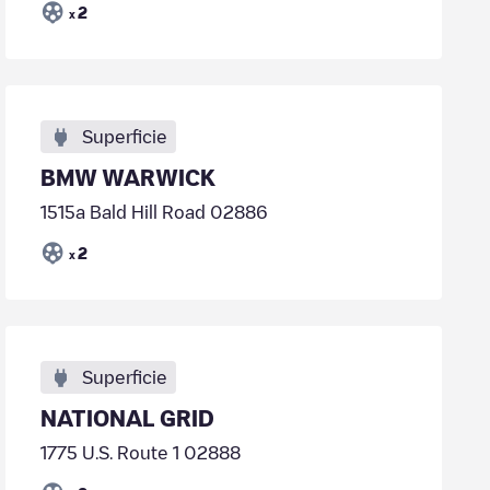
2
x
Superficie
BMW WARWICK
1515a Bald Hill Road 02886
2
x
Superficie
NATIONAL GRID
1775 U.S. Route 1 02888