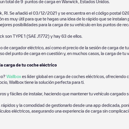
un total de
9
puntos de carga en
Warwick
,
Estados Unidos
.
, RI
. Se añadió el
03/12/2021
y se encuentra en el código postal
02
ón es muy útil para que te hagas una idea de lo rápido que se instala
mejores posibilidades para la carga de su vehículo en los puntos de rec
ck
son
TYPE 1 (SAE J1772)
y hay
63
de ellos.
de cargador eléctrico, así como el precio de la sesión de carga de tu 
so del punto de carga en cuestión y, en muchos casos, la carga de tu v
la carga de tu coche eléctrico
ico?
Wallbox
es líder global en carga de coches eléctricos, ofreciend
io, Wallbox tiene la solución perfecta para ti.
os y fáciles de instalar, haciendo que mantener tu vehículo cargado 
 rápidos y la comodidad de gestionarlo desde una app dedicada, poni
culos eléctricos, asegurando una experiencia de carga sin complicaci