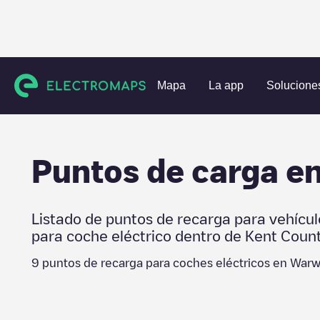
Estaciones de carga
Estados Unidos
Kent County
Warw
Mapa
La app
Solucione
Puntos de carga e
Listado de puntos de recarga para vehícul
para coche eléctrico dentro de
Kent Coun
9
puntos de recarga para coches eléctricos en
Warw