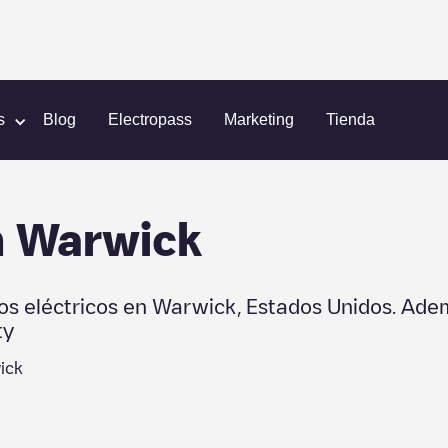
ick
s
Blog
Electropass
Marketing
Tienda
n
Warwick
os eléctricos en
Warwick
,
Estados Unidos
. Ade
ty
ick