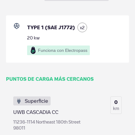
TYPE 1 (SAE J1772)
x
2
20
kw
Funciona con Electropass
PUNTOS DE CARGA MÁS CERCANOS
Superficie
0
km
UWB CASCADIA CC
11236-1114 Northeast 180th Street
98011