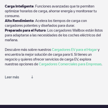
Carga Inteligente
: Funciones avanzadas que te permiten
optimizar horarios de carga, ahorrar energía y monitorear tu
consumo.
Alto Rendimiento
: Acelera los tiempos de carga con
cargadores potentes y diseñados para durar.
Preparado para el Futuro
: Los cargadores Wallbox están listos
para adaptarse a las necesidades de los coches eléctricos del
mañana.
Descubre más sobre nuestros
Cargadores EV para el Hogar
y
encuentra la mejor solución de carga para ti. Si tienes un
negocio y quieres ofrecer servicios de carga EV, explora
nuestras opciones de
Cargadores Comerciales para Empresas
.
Leer más
Te recomendamos que consultes las fotos y los comentarios
proporcionados por nuestra comunidad, ya que ofrecen
información útil sobre el estado del cargador. Una vez hayas
finalizado la sesión de carga, prueba a añadir tus propios
comentarios y fotos para ayudar a otros usuarios y conductores