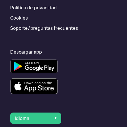
alternativas. Puedes consultar otros cargadores en
Renton
o ir
Política de privacidad
a otras ciudades como
Seattle
,
Bellevue
,
Kirkland
, porque
están cerca y se encuentran dentro de
King County
.
Cookies
Soporte/preguntas frecuentes
Descargar app
Idioma