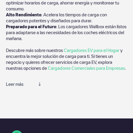
optimizar horarios de carga, ahorrar energía y monitorear tu
consumo.
Alto Rendimiento
: Acelera los tiempos de carga con
cargadores potentes y diseñados para durar.
Preparado para el Futuro
: Los cargadores Wallbox están listos
para adaptarse a las necesidades de los coches eléctricos del
mañana.
Descubre más sobre nuestros
Cargadores EV para el Hogar
y
encuentra la mejor solución de carga para ti. Si tienes un
negocio y quieres ofrecer servicios de carga EV, explora
nuestras opciones de
Cargadores Comerciales para Empresas
.
Leer más
Te recomendamos que consultes las fotos y los comentarios
proporcionados por nuestra comunidad, ya que ofrecen
información útil sobre el estado del cargador. Una vez hayas
finalizado la sesión de carga, prueba a añadir tus propios
comentarios y fotos para ayudar a otros usuarios y conductores
a la hora de decidir dónde y cómo realizar la próxima carga de