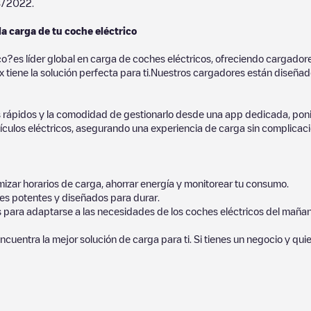
8/2022
.
la carga de tu coche eléctrico
co?es líder global en carga de coches eléctricos, ofreciendo cargad
 tiene la solución perfecta para ti.Nuestros cargadores están diseñados
 rápidos y la comodidad de gestionarlo desde una app dedicada, poni
culos eléctricos, asegurando una experiencia de carga sin complicaci
izar horarios de carga, ahorrar energía y monitorear tu consumo.
es potentes y diseñados para durar.
s para adaptarse a las necesidades de los coches eléctricos del mañan
ncuentra la mejor solución de carga para ti. Si tienes un negocio y qui