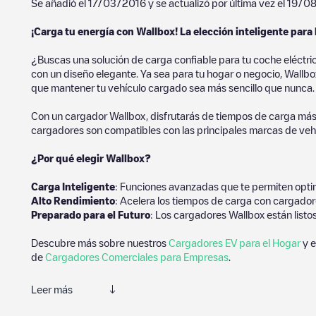
Se añadió el
17/03/2016
y se actualizó por última vez el
19/0
¡Carga tu energía con Wallbox! La elección inteligente para 
¿Buscas una solución de carga confiable para tu coche eléctri
con un diseño elegante. Ya sea para tu hogar o negocio, Wallbox
que mantener tu vehículo cargado sea más sencillo que nunca.
Con un cargador Wallbox, disfrutarás de tiempos de carga más
cargadores son compatibles con las principales marcas de vehí
¿Por qué elegir Wallbox?
Carga Inteligente
: Funciones avanzadas que te permiten optim
Alto Rendimiento
: Acelera los tiempos de carga con cargador
Preparado para el Futuro
: Los cargadores Wallbox están listo
Descubre más sobre nuestros
Cargadores EV para el Hogar
y e
de
Cargadores Comerciales para Empresas
.
Leer más