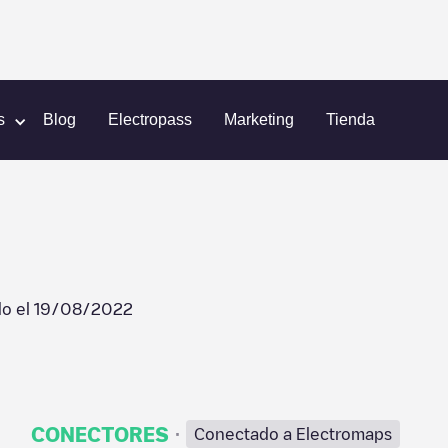
Universal City
STUDIO
s
Blog
Electropass
Marketing
Tienda
do el
19/08/2022
·
CONECTORES
Conectado a Electromaps