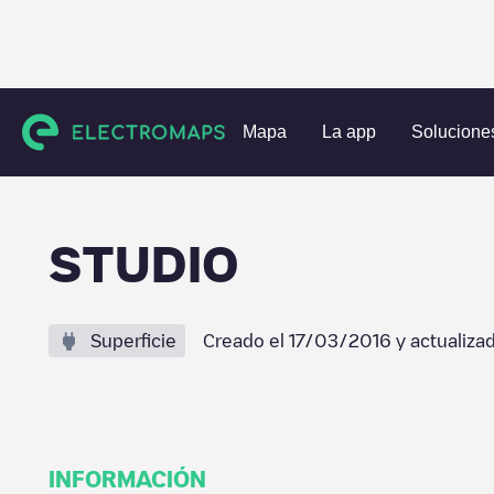
Estaciones de carga
Estados Unidos
Los Angeles County
Mapa
La app
Solucione
STUDIO
Superficie
Creado el
17/03/2016
y actualiza
INFORMACIÓN