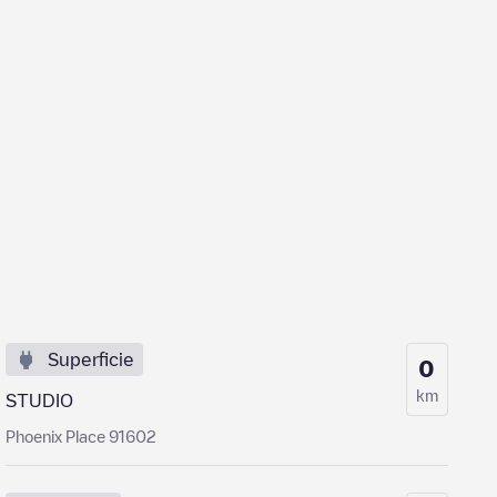
Superficie
0
km
STUDIO
Phoenix Place 91602