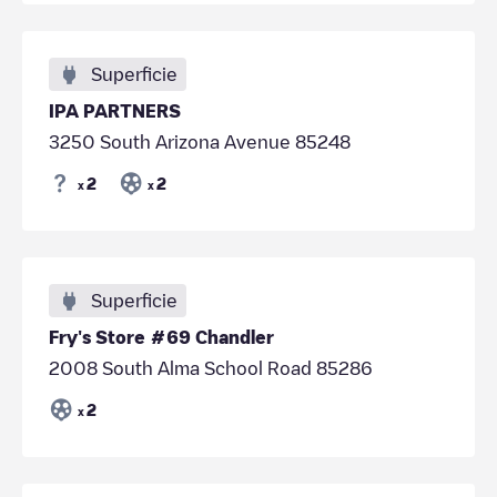
Superficie
IPA PARTNERS
3250 South Arizona Avenue 85248
2
2
x
x
Superficie
Fry's Store #69 Chandler
2008 South Alma School Road 85286
2
x