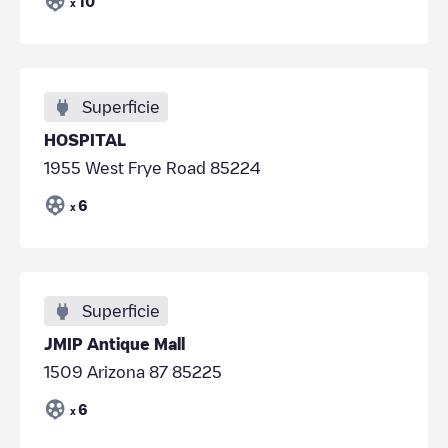
10
x
Superficie
HOSPITAL
1955 West Frye Road 85224
6
x
Superficie
JMIP Antique Mall
1509 Arizona 87 85225
6
x