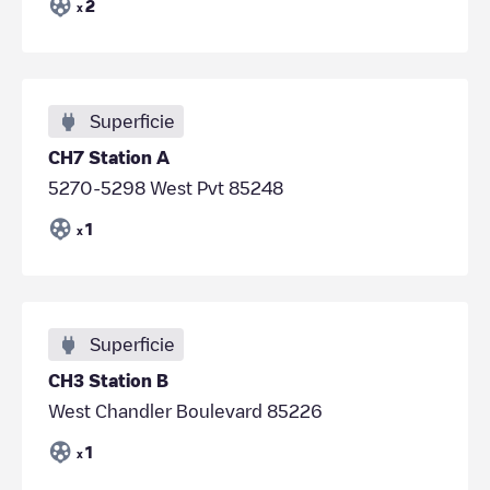
2
x
Superficie
CH7 Station A
5270-5298 West Pvt 85248
1
x
Superficie
CH3 Station B
West Chandler Boulevard 85226
1
x