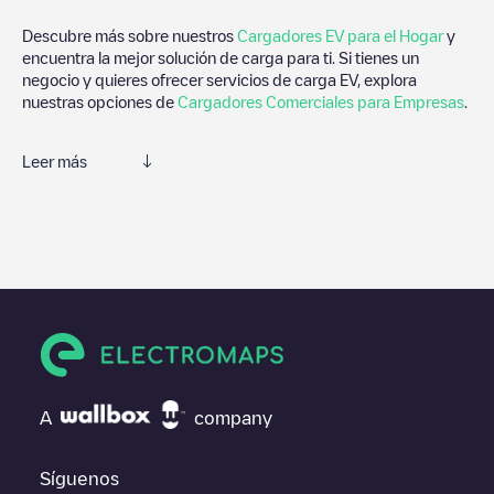
Descubre más sobre nuestros
Cargadores EV para el Hogar
y
encuentra la mejor solución de carga para ti. Si tienes un
negocio y quieres ofrecer servicios de carga EV, explora
nuestras opciones de
Cargadores Comerciales para Empresas
.
Leer más
Electromaps es la mejor manera de encontrar el cargador de
vehículos eléctricos más cercano para la carga de tu coche en
Chandler
. Nuestros puntos de carga también incluyen fotos de
las estaciones de carga y comentarios compartidos por nuestra
comunidad compuesta por miles de usuarios muy participativos,
que puntúan los puntos de carga y ofrecen información útil para
crear la mejor experiencia para los conductores de vehículos
eléctricos.
Las opiniones de los conductores eléctricos son muy
A
company
importantes para valorar cuáles son los puntos de carga más
adecuados según la comunidad de conductores en
Chandler
por lo que no dudes en dejar tu valoración de cuál fue tu
Síguenos