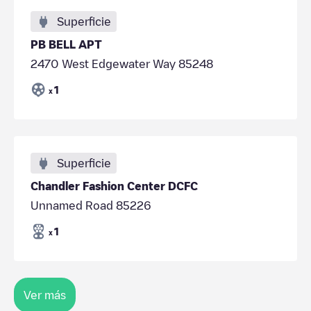
Superficie
PB BELL APT
2470 West Edgewater Way 85248
1
x
Superficie
Chandler Fashion Center DCFC
Unnamed Road 85226
1
x
Ver más