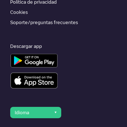
Política de privacidad
están cerca y se encuentran dentro de
Maury County
.
Cookies
Soporte/preguntas frecuentes
Descargar app
Idioma