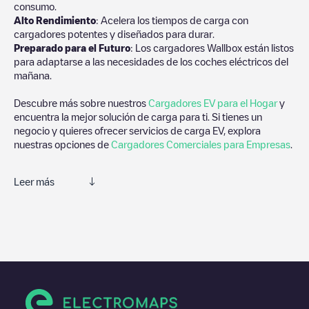
consumo.
Alto Rendimiento
: Acelera los tiempos de carga con
cargadores potentes y diseñados para durar.
Preparado para el Futuro
: Los cargadores Wallbox están listos
para adaptarse a las necesidades de los coches eléctricos del
mañana.
Descubre más sobre nuestros
Cargadores EV para el Hogar
y
encuentra la mejor solución de carga para ti. Si tienes un
negocio y quieres ofrecer servicios de carga EV, explora
nuestras opciones de
Cargadores Comerciales para Empresas
.
Leer más
Te recomendamos que consultes las fotos y los comentarios
proporcionados por nuestra comunidad, ya que ofrecen
información útil sobre el estado del cargador. Una vez hayas
finalizado la sesión de carga, prueba a añadir tus propios
comentarios y fotos para ayudar a otros usuarios y conductores
a la hora de decidir dónde y cómo realizar la próxima carga de
su vehículo eléctrico.