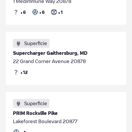
1 Medimmune Way 20878
6
6
1
x
x
x
Superficie
Supercharger Gaithersburg, MD
22 Grand Corner Avenue 20878
12
x
Superficie
PRIM Rockville Pike
Lakeforest Boulevard 20877