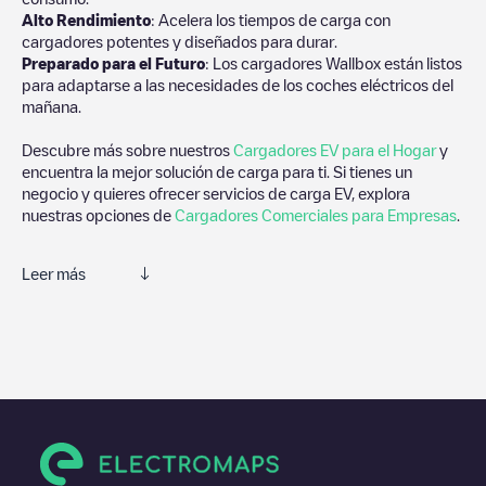
Alto Rendimiento
: Acelera los tiempos de carga con
cargadores potentes y diseñados para durar.
Preparado para el Futuro
: Los cargadores Wallbox están listos
para adaptarse a las necesidades de los coches eléctricos del
mañana.
Descubre más sobre nuestros
Cargadores EV para el Hogar
y
encuentra la mejor solución de carga para ti. Si tienes un
negocio y quieres ofrecer servicios de carga EV, explora
nuestras opciones de
Cargadores Comerciales para Empresas
.
Leer más
Electromaps es la mejor manera de encontrar el cargador de
vehículos eléctricos más cercano para la carga de tu coche en
Gaithersburg
. Nuestros puntos de carga también incluyen fotos
de las estaciones de carga y comentarios compartidos por
nuestra comunidad compuesta por miles de usuarios muy
participativos, que puntúan los puntos de carga y ofrecen
información útil para crear la mejor experiencia para los
conductores de vehículos eléctricos.