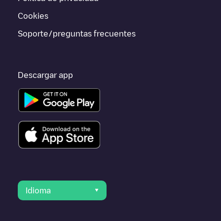
Puedes utilizar la geolocalización para mejorar la experiencia
Cookies
Soporte/preguntas frecuentes
Descargar app
Idioma