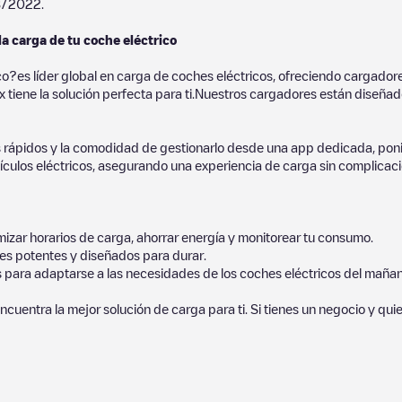
8/2022
.
la carga de tu coche eléctrico
co?es líder global en carga de coches eléctricos, ofreciendo cargad
 tiene la solución perfecta para ti.Nuestros cargadores están diseñados
 rápidos y la comodidad de gestionarlo desde una app dedicada, poni
culos eléctricos, asegurando una experiencia de carga sin complicaci
izar horarios de carga, ahorrar energía y monitorear tu consumo.
es potentes y diseñados para durar.
s para adaptarse a las necesidades de los coches eléctricos del mañan
ncuentra la mejor solución de carga para ti. Si tienes un negocio y qui