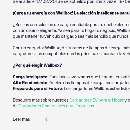
Se añadió el
17/03/2016
y se actualizó por última vez el
19/0
¡Carga tu energía con Wallbox! La elección inteligente para 
¿Buscas una solución de carga confiable para tu coche eléctri
con un diseño elegante. Ya sea para tu hogar o negocio, Wallbox
que mantener tu vehículo cargado sea más sencillo que nunca.
Con un cargador Wallbox, disfrutarás de tiempos de carga más
cargadores son compatibles con las principales marcas de vehí
¿Por qué elegir Wallbox?
Carga Inteligente
: Funciones avanzadas que te permiten optim
Alto Rendimiento
: Acelera los tiempos de carga con cargador
Preparado para el Futuro
: Los cargadores Wallbox están listo
Descubre más sobre nuestros
Cargadores EV para el Hogar
y e
de
Cargadores Comerciales para Empresas
.
Leer más