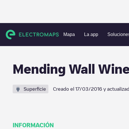
Estaciones de carga
Estados Unidos
Napa County
St. 
Mapa
La app
Solucione
Mending Wall Winer
Superficie
Creado el
17/03/2016
y actualiza
INFORMACIÓN