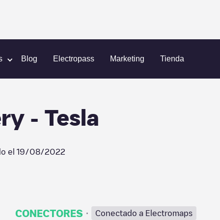
Helena
Mending Wall Winery - Tesla
s
Blog
Electropass
Marketing
Tienda
y - Tesla
do el
19/08/2022
·
CONECTORES
Conectado a Electromaps