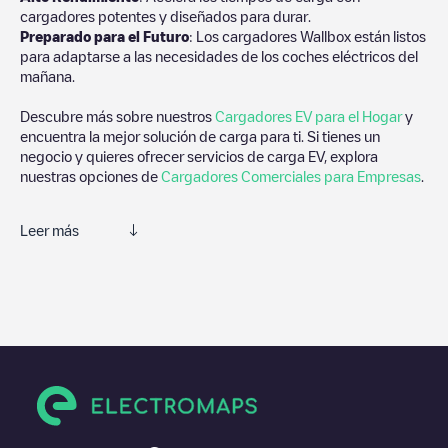
cargadores potentes y diseñados para durar.
Preparado para el Futuro
: Los cargadores Wallbox están listos
para adaptarse a las necesidades de los coches eléctricos del
mañana.
Descubre más sobre nuestros
Cargadores EV para el Hogar
y
encuentra la mejor solución de carga para ti. Si tienes un
negocio y quieres ofrecer servicios de carga EV, explora
nuestras opciones de
Cargadores Comerciales para Empresas
.
Leer más
Electromaps es la mejor manera de encontrar el cargador de
vehículos eléctricos más cercano para la carga de tu coche en
Spotsylvania County
. Nuestros puntos de carga también
incluyen fotos de las estaciones de carga y comentarios
compartidos por nuestra comunidad compuesta por miles de
usuarios muy participativos, que puntúan los puntos de carga y
ofrecen información útil para crear la mejor experiencia para los
conductores de vehículos eléctricos.