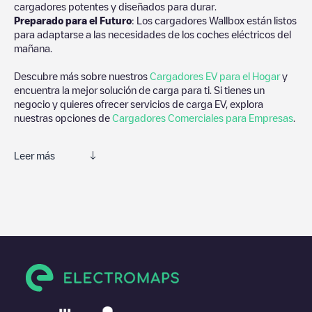
cargadores potentes y diseñados para durar.
Preparado para el Futuro
: Los cargadores Wallbox están listos
para adaptarse a las necesidades de los coches eléctricos del
mañana.
Descubre más sobre nuestros
Cargadores EV para el Hogar
y
encuentra la mejor solución de carga para ti. Si tienes un
negocio y quieres ofrecer servicios de carga EV, explora
nuestras opciones de
Cargadores Comerciales para Empresas
.
Leer más
Te recomendamos que consultes las fotos y los comentarios
proporcionados por nuestra comunidad, ya que ofrecen
información útil sobre el estado del cargador. Una vez hayas
finalizado la sesión de carga, prueba a añadir tus propios
comentarios y fotos para ayudar a otros usuarios y conductores
a la hora de decidir dónde y cómo realizar la próxima carga de
su vehículo eléctrico.
Si
Al Spitzer Ford
no es el punto de carga que necesitas,