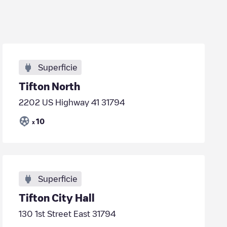
Superficie
Tifton North
2202 US Highway 41 31794
10
x
Superficie
Tifton City Hall
130 1st Street East 31794