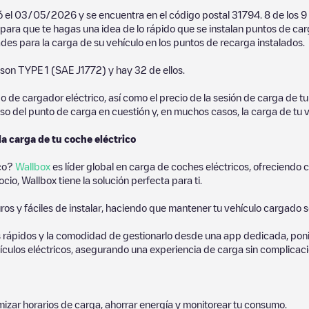
ó el
03/05/2026
y se encuentra en el código postal
31794
.
8
de los
9
l para que te hagas una idea de lo rápido que se instalan puntos de ca
ades para la carga de su vehículo en los puntos de recarga instalados.
son
TYPE 1 (SAE J1772)
y hay
32
de ellos.
de cargador eléctrico, así como el precio de la sesión de carga de tu 
so del punto de carga en cuestión y, en muchos casos, la carga de tu v
la carga de tu coche eléctrico
ico?
Wallbox
es líder global en carga de coches eléctricos, ofreciend
io, Wallbox tiene la solución perfecta para ti.
os y fáciles de instalar, haciendo que mantener tu vehículo cargado 
 rápidos y la comodidad de gestionarlo desde una app dedicada, poni
culos eléctricos, asegurando una experiencia de carga sin complicaci
izar horarios de carga, ahorrar energía y monitorear tu consumo.