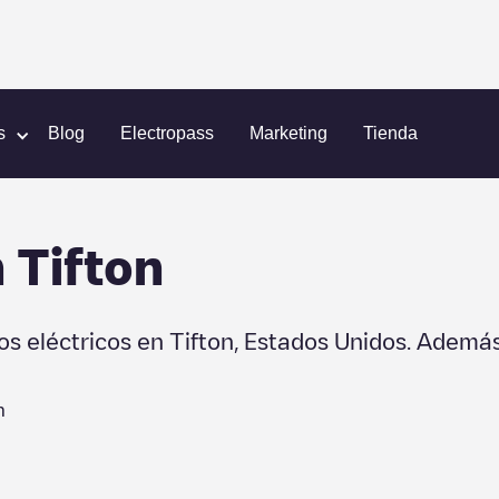
s
Blog
Electropass
Marketing
Tienda
n
Tifton
os eléctricos en
Tifton
,
Estados Unidos
. Además
n