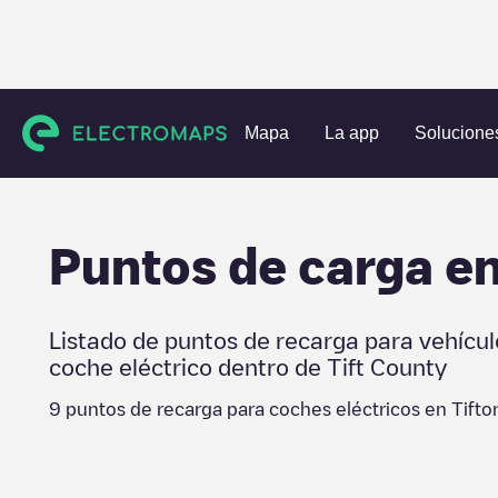
Estaciones de carga
Estados Unidos
Tift County
Tifton
Mapa
La app
Solucione
Puntos de carga e
Listado de puntos de recarga para vehícul
coche eléctrico dentro de
Tift County
9
puntos de recarga para coches eléctricos en
Tifto