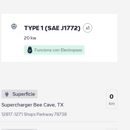
TYPE 1 (SAE J1772)
x
1
20
kw
Funciona con Electropass
Superficie
0
km
Supercharger Bee Cave, TX
12817-1271 Shops Parkway 78738