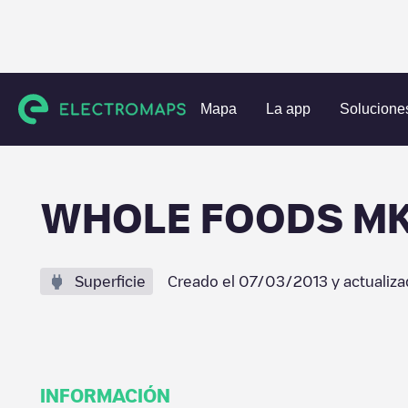
Estaciones de carga
Estados Unidos
Travis County
Be
Mapa
La app
Solucione
WHOLE FOODS M
Superficie
Creado el
07/03/2013
y actualiza
INFORMACIÓN