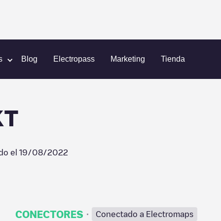
e Cave
WHOLE FOODS MKT
s
Blog
Electropass
Marketing
Tienda
KT
do el
19/08/2022
·
CONECTORES
Conectado a Electromaps