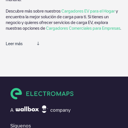
Descubre más sobre nuestros
Cargadores EV para el Hogar
y
encuentra la mejor solución de carga para ti. Si tienes un
negocio y quieres ofrecer servicios de carga EV, explora
nuestras opciones de
Cargadores Comerciales para Empresas
.
Leer más
Electromaps es la mejor manera de encontrar el cargador de
vehículos eléctricos más cercano para la carga de tu coche en
Des Moines
. Nuestros puntos de carga también incluyen fotos
de las estaciones de carga y comentarios compartidos por
nuestra comunidad compuesta por miles de usuarios muy
participativos, que puntúan los puntos de carga y ofrecen
información útil para crear la mejor experiencia para los
conductores de vehículos eléctricos.
Las opiniones de los conductores eléctricos son muy
A
company
importantes para valorar cuáles son los puntos de carga más
adecuados según la comunidad de conductores en
Des Moines
por lo que no dudes en dejar tu valoración de cuál fue tu
Síguenos