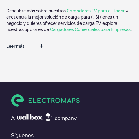
Descubre más sobre nuestros
Cargadores EV para el Hogar
y
encuentra la mejor solución de carga para ti. Si tienes un
negocio y quieres ofrecer servicios de carga EV, explora
nuestras opciones de
Cargadores Comerciales para Empresas
.
Leer más
Electromaps es la mejor manera de encontrar el cargador de
vehículos eléctricos más cercano para la carga de tu coche en
Chesapeake
. Nuestros puntos de carga también incluyen fotos
de las estaciones de carga y comentarios compartidos por
nuestra comunidad compuesta por miles de usuarios muy
participativos, que puntúan los puntos de carga y ofrecen
información útil para crear la mejor experiencia para los
conductores de vehículos eléctricos.
Las opiniones de los conductores eléctricos son muy
A
company
importantes para valorar cuáles son los puntos de carga más
adecuados según la comunidad de conductores en
Chesapeake
por lo que no dudes en dejar tu valoración de cuál fue tu
Síguenos