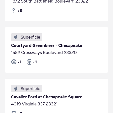
1872 South Battlefield Boulevard 23322
8
x
Superficie
Courtyard Greenbrier - Chesapeake
1552 Crossways Boulevard 23320
1
1
x
x
Superficie
Cavalier Ford at Chesapeake Square
4019 Virginia 337 23321