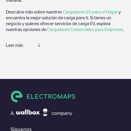
Descubre más sobre nuestros
Cargadores EV para el Hogar
y
encuentra la mejor solución de carga para ti. Si tienes un
negocio y quieres ofrecer servicios de carga EV, explora
nuestras opciones de
Cargadores Comerciales para Empresas
.
Leer más
Electromaps es la mejor manera de encontrar el cargador de
vehículos eléctricos más cercano para la carga de tu coche en
Waushara County
. Nuestros puntos de carga también incluyen
fotos de las estaciones de carga y comentarios compartidos por
nuestra comunidad compuesta por miles de usuarios muy
participativos, que puntúan los puntos de carga y ofrecen
información útil para crear la mejor experiencia para los
conductores de vehículos eléctricos.
Las opiniones de los conductores eléctricos son muy
A
company
importantes para valorar cuáles son los puntos de carga más
adecuados según la comunidad de conductores en
Waushara
County
por lo que no dudes en dejar tu valoración de cuál fue tu
Síguenos