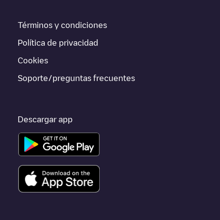
app.
Términos y condiciones
Si este cargador de
L'Isle-Jourdain
no vale para tu coche,
existen alternativas. Puedes consultar otros cargadores en
Política de privacidad
L'Isle-Jourdain
o ir a otras ciudades como
Auch
,
Condom
,
Fleurance
, porque están cerca y se encuentran dentro de
Gers
.
Cookies
Soporte/preguntas frecuentes
Descargar app