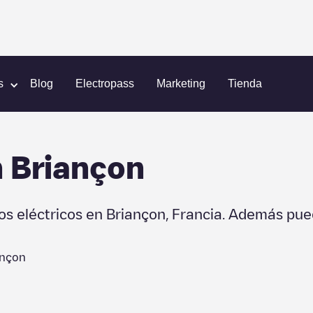
s
Blog
Electropass
Marketing
Tienda
n
Briançon
os eléctricos en
Briançon
,
Francia
. Además pue
ançon