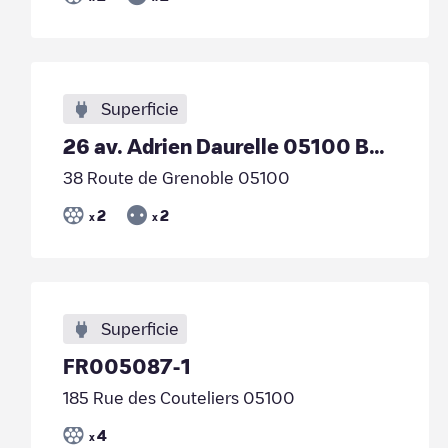
Superficie
26 av. Adrien Daurelle 05100 BRIANÇON
38 Route de Grenoble 05100
2
2
x
x
Superficie
FR005087-1
185 Rue des Couteliers 05100
4
x