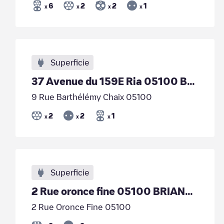
6
2
2
1
x
x
x
x
Superficie
37 Avenue du 159E Ria 05100 BRIANÇON
9 Rue Barthélémy Chaix 05100
2
2
1
x
x
x
Superficie
2 Rue oronce fine 05100 BRIANÇON
2 Rue Oronce Fine 05100