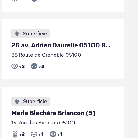
Superficie
26 av. Adrien Daurelle 05100 BRIANÇON
38 Route de Grenoble 05100
2
2
x
x
Superficie
Marie Blachère Briancon (5)
15 Rue des Barbiers 05100
2
1
1
x
x
x