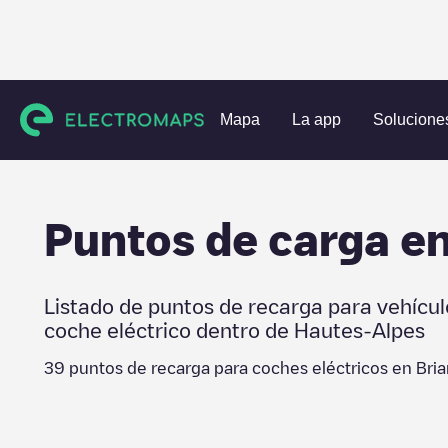
Estaciones de carga
Francia
Hautes-Alpes
Briançon
Mapa
La app
Solucione
Puntos de carga e
Listado de puntos de recarga para vehícul
coche eléctrico dentro de
Hautes-Alpes
39
puntos de recarga para coches eléctricos en
Bri