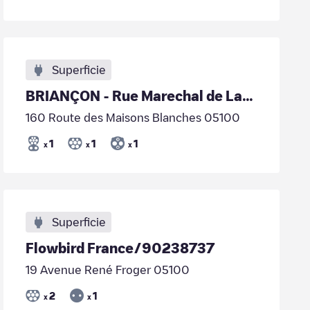
Superficie
BRIANÇON - Rue Marechal de Lattre de Tassigny
160 Route des Maisons Blanches 05100
1
1
1
x
x
x
Superficie
Flowbird France/90238737
19 Avenue René Froger 05100
2
1
x
x