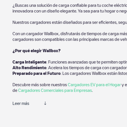
¿Buscas una solución de carga confiable para tu coche eléctr
innovadora con un diseño elegante. Ya sea para tu hogar o negoc
Nuestros cargadores están diseñados para ser eficientes, segur
Con un cargador Wallbox, disfrutarás de tiempos de carga más
cargadores son compatibles con las principales marcas de vehí
¿Por qué elegir Wallbox?
Carga Inteligente
: Funciones avanzadas que te permiten optim
Alto Rendimiento
: Acelera los tiempos de carga con cargador
Preparado para el Futuro
: Los cargadores Wallbox están listo
Descubre más sobre nuestros
Cargadores EV para el Hogar
y e
de
Cargadores Comerciales para Empresas
.
Leer más
Electromaps es la mejor manera de encontrar el cargador de ve
estaciones de carga y comentarios compartidos por nuestra comu
mejor experiencia para los conductores de vehículos eléctricos.