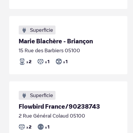
Superficie
Marie Blachère - Briançon
15 Rue des Barbiers 05100
2
1
1
x
x
x
Superficie
Flowbird France/90238743
2 Rue Général Colaud 05100
2
1
x
x