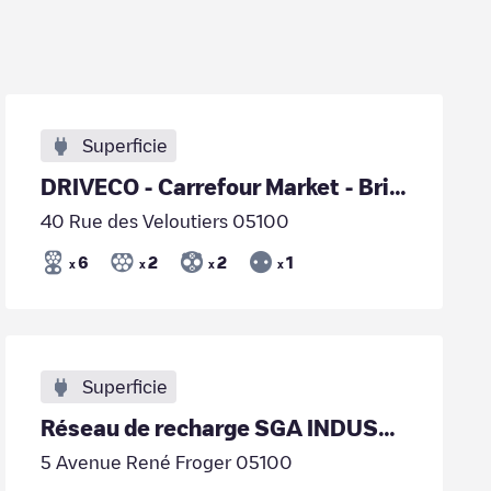
Superficie
DRIVECO - Carrefour Market - Briancon
40 Rue des Veloutiers 05100
6
2
2
1
x
x
x
x
Superficie
Réseau de recharge SGA INDUSTRIES/FR*SGA*P05100*01
5 Avenue René Froger 05100