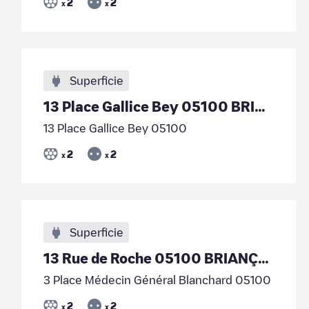
2
2
x
x
Superficie
13 Place Gallice Bey 05100 BRIANÇON
13 Place Gallice Bey 05100
2
2
x
x
Superficie
13 Rue de Roche 05100 BRIANÇON
3 Place Médecin Général Blanchard 05100
2
2
x
x