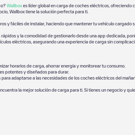
ico?
Wallbox
es líder global en carga de coches eléctricos, ofreciend
io, Wallbox tiene la solución perfecta para ti.
os y fáciles de instalar, haciendo que mantener tu vehículo cargado 
 rápidos y la comodidad de gestionarlo desde una app dedicada, poni
culos eléctricos, asegurando una experiencia de carga sin complicaci
izar horarios de carga, ahorrar energía y monitorear tu consumo.
es potentes y diseñados para durar.
s para adaptarse a las necesidades de los coches eléctricos del mañan
ncuentra la mejor solución de carga para ti. Si tienes un negocio y qui
hículos eléctricos más cercano para la carga de tu coche en
Briançon
nidad compuesta por miles de usuarios muy participativos, que puntúa