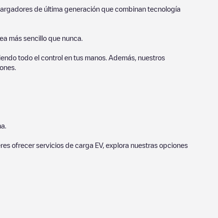
o cargadores de última generación que combinan tecnología
sea más sencillo que nunca.
endo todo el control en tus manos. Además, nuestros
ones.
a.
eres ofrecer servicios de carga EV, explora nuestras opciones
. Nuestros puntos de carga también incluyen fotos de las
n los puntos de carga y ofrecen información útil para crear la