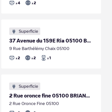
4
2
x
x
Superficie
37 Avenue du 159E Ria 05100 BRIANÇON
9 Rue Barthélémy Chaix 05100
2
2
1
x
x
x
Superficie
2 Rue oronce fine 05100 BRIANÇON
2 Rue Oronce Fine 05100