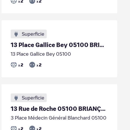
2
2
x
x
Superficie
13 Place Gallice Bey 05100 BRIANÇON
13 Place Gallice Bey 05100
2
2
x
x
Superficie
13 Rue de Roche 05100 BRIANÇON
3 Place Médecin Général Blanchard 05100
2
2
x
x