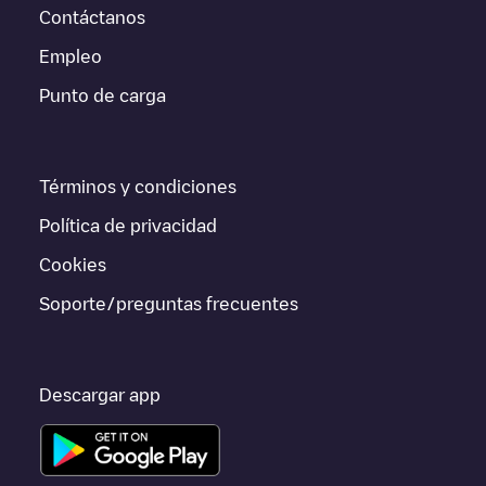
esta estación y las instrucciones necesarias para que puedas
Contáctanos
realizar fácilmente la carga de tu vehículo.
Empleo
Para conocer a tiempo real el estado de los puntos de carga en
Punto de carga
Nanterre
La borne bleue/0VEARBz76m
Electromaps ofrece
información acerca de los puntos de carga en tiempo real en la
app.
Términos y condiciones
Si este cargador de
Nanterre
no vale para tu coche, existen
alternativas. Puedes consultar otros cargadores en
Nanterre
o ir
Política de privacidad
a otras ciudades como
Montrouge
,
Issy-les-Moulineaux
,
Gennevilliers
, porque están cerca y se encuentran dentro de
Cookies
Hauts-de-Seine
.
Soporte/preguntas frecuentes
Descargar app