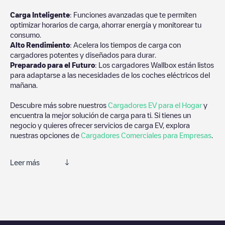
Carga Inteligente
: Funciones avanzadas que te permiten
optimizar horarios de carga, ahorrar energía y monitorear tu
consumo.
Alto Rendimiento
: Acelera los tiempos de carga con
cargadores potentes y diseñados para durar.
Preparado para el Futuro
: Los cargadores Wallbox están listos
para adaptarse a las necesidades de los coches eléctricos del
mañana.
Descubre más sobre nuestros
Cargadores EV para el Hogar
y
encuentra la mejor solución de carga para ti. Si tienes un
negocio y quieres ofrecer servicios de carga EV, explora
nuestras opciones de
Cargadores Comerciales para Empresas
.
Leer más
Te recomendamos que consultes las fotos y los comentarios
proporcionados por nuestra comunidad, ya que ofrecen
información útil sobre el estado del cargador. Una vez hayas
finalizado la sesión de carga, prueba a añadir tus propios