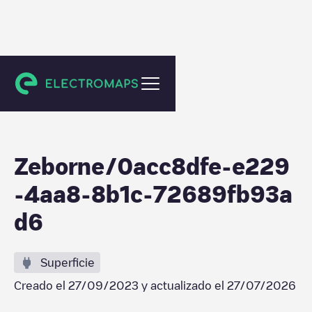
L'Aigle
Zeborne/0acc8dfe-e229
-4aa8-8b1c-72689fb93a
d6
Superficie
Creado el
27/09/2023
y actualizado el
27/07/2026