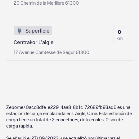
20 Chemin de la Merillere 61300
Superficie
0
km
Centrakor L'aigle
17 Avenue Comtesse de Ségur 61300
Zeborne/0acc8dfe-e229-4aa8-8b1c-72689fb93ad6
es una
estación de carga emplazada en
L'Aigle
,
Orne
. Esta estación de
carga tiene un total de
2
conectores, de lo cuales
0
son de
carga rápida.
Se añadió el
27/09/2023
y se actualizó por última vez el