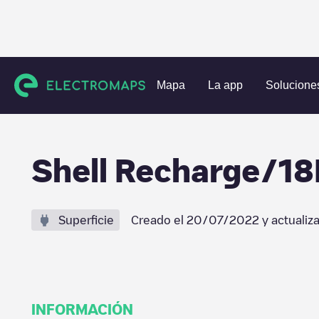
Estaciones de carga
Francia
Rhône
Rillieux-la-Pape
Mapa
La app
Solucione
Shell Recharge/1
Superficie
Creado el
20/07/2022
y actualiz
INFORMACIÓN