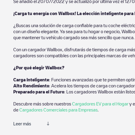
Se añadió el
20/07/2022
y se actualizó por última vez el
12/
¡Carga tu energía con Wallbox! La elección inteligente para 
¿Buscas una solución de carga confiable para tu coche eléctri
con un diseño elegante. Ya sea para tu hogar o negocio, Wallbox
que mantener tu vehículo cargado sea más sencillo que nunca.
Con un cargador Wallbox, disfrutarás de tiempos de carga más
cargadores son compatibles con las principales marcas de vehí
¿Por qué elegir Wallbox?
Carga Inteligente
: Funciones avanzadas que te permiten optim
Alto Rendimiento
: Acelera los tiempos de carga con cargador
Preparado para el Futuro
: Los cargadores Wallbox están listo
Descubre más sobre nuestros
Cargadores EV para el Hogar
y e
de
Cargadores Comerciales para Empresas
.
Leer más