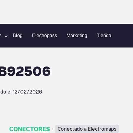
Shell Recharge/18B92506
s
Blog
Electropass
Marketing
Tienda
8B92506
ado el
12/02/2026
·
CONECTORES
Conectado a Electromaps