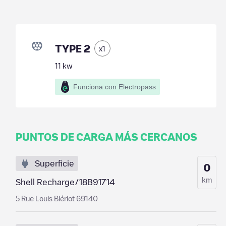
TYPE 2
x
1
11
kw
Funciona con Electropass
PUNTOS DE CARGA MÁS CERCANOS
Superficie
0
km
Shell Recharge/18B91714
5 Rue Louis Blériot 69140