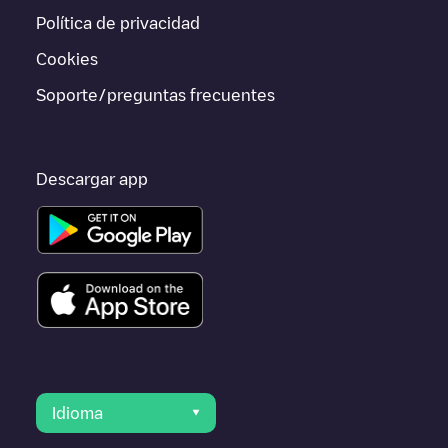
ir a otras ciudades como
Garðabær
,
Sveitarfélagið
, porque
Política de privacidad
están cerca y se encuentran dentro de
Reykjavíkurborg
.
Cookies
Soporte/preguntas frecuentes
Descargar app
Idioma