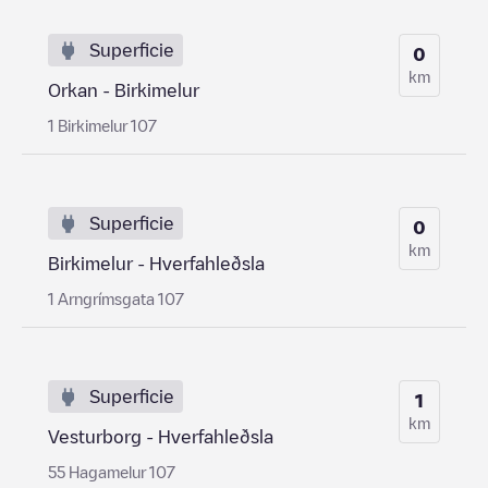
Superficie
0
km
Orkan - Birkimelur
1 Birkimelur 107
Superficie
0
km
Birkimelur - Hverfahleðsla
1 Arngrímsgata 107
Superficie
1
km
Vesturborg - Hverfahleðsla
55 Hagamelur 107