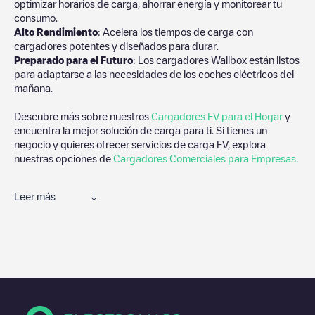
optimizar horarios de carga, ahorrar energía y monitorear tu
consumo.
Alto Rendimiento
: Acelera los tiempos de carga con
cargadores potentes y diseñados para durar.
Preparado para el Futuro
: Los cargadores Wallbox están listos
para adaptarse a las necesidades de los coches eléctricos del
mañana.
Descubre más sobre nuestros
Cargadores EV para el Hogar
y
encuentra la mejor solución de carga para ti. Si tienes un
negocio y quieres ofrecer servicios de carga EV, explora
nuestras opciones de
Cargadores Comerciales para Empresas
.
Leer más
Te recomendamos que consultes las fotos y los comentarios
proporcionados por nuestra comunidad, ya que ofrecen
información útil sobre el estado del cargador. Una vez hayas
finalizado la sesión de carga, prueba a añadir tus propios
comentarios y fotos para ayudar a otros usuarios y conductores
a la hora de decidir dónde y cómo realizar la próxima carga de
su vehículo eléctrico.