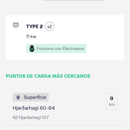
TYPE 2
x
2
11
kw
Funciona con Electropass
PUNTOS DE CARGA MÁS CERCANOS
Superficie
0
km
Hjarðarhagi 60-64
62 Hjarðarhagi 107