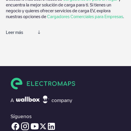
encuentra la mejor solución de carga para ti. Si tienes un
negocio y quieres ofrecer servicios de carga EV, explora
nuestras opciones de
Cargadores Comerciales para Empresas
.
Leer más
Electromaps es la mejor manera de encontrar el cargador de
vehículos eléctricos más cercano para la carga de tu coche en
Provincia dell'Aquila
. Nuestros puntos de carga también
incluyen fotos de las estaciones de carga y comentarios
compartidos por nuestra comunidad compuesta por miles de
usuarios muy participativos, que puntúan los puntos de carga y
ofrecen información útil para crear la mejor experiencia para los
conductores de vehículos eléctricos.
Las opiniones de los conductores eléctricos son muy
A
company
importantes para valorar cuáles son los puntos de carga más
adecuados según la comunidad de conductores en
Provincia
dell'Aquila
por lo que no dudes en dejar tu valoración de cuál
Síguenos
fue tu experiencia de carga en la ficha de la estación de carga
una vez finalizada la carga de tu vehículo eléctrico.