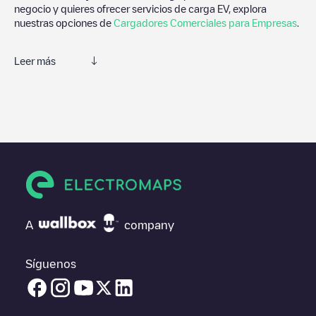
negocio y quieres ofrecer servicios de carga EV, explora
nuestras opciones de
Cargadores Comerciales para Empresas
.
Leer más
Electromaps es la mejor manera de encontrar el cargador de
vehículos eléctricos más cercano para la carga de tu coche en
Monza
. Nuestros puntos de carga también incluyen fotos de las
estaciones de carga y comentarios compartidos por nuestra
comunidad compuesta por miles de usuarios muy participativos,
que puntúan los puntos de carga y ofrecen información útil para
crear la mejor experiencia para los conductores de vehículos
eléctricos.
Las opiniones de los conductores eléctricos son muy
A
company
importantes para valorar cuáles son los puntos de carga más
adecuados según la comunidad de conductores en
Monza
por
lo que no dudes en dejar tu valoración de cuál fue tu
Síguenos
experiencia de carga en la ficha de la estación de carga una vez
finalizada la carga de tu vehículo eléctrico.