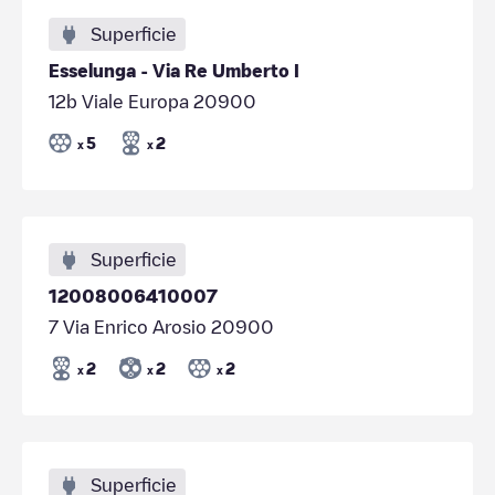
Superficie
Esselunga - Via Re Umberto I
12b Viale Europa 20900
5
2
x
x
Superficie
12008006410007
7 Via Enrico Arosio 20900
2
2
2
x
x
x
Superficie