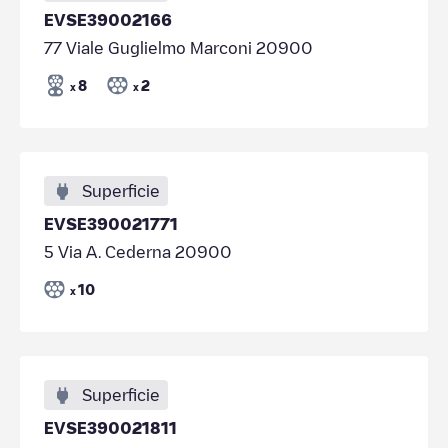
EVSE39002166
77 Viale Guglielmo Marconi 20900
8
2
x
x
Superficie
EVSE390021771
5 Via A. Cederna 20900
10
x
Superficie
EVSE390021811