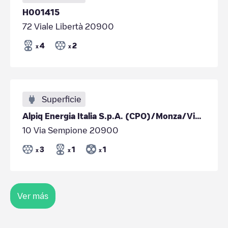
H001415
72 Viale Libertà 20900
4
2
x
x
Superficie
Alpiq Energia Italia S.p.A. (CPO)/Monza/Via Sempione/
10 Via Sempione 20900
3
1
1
x
x
x
Ver más