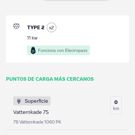
TYPE 2
x
2
11
kw
Funciona con Electropass
PUNTOS DE CARGA MÁS CERCANOS
Superficie
0
km
Vatternkade 75
76 Vätternkade 1060 PK