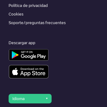
o ir a otras ciudades como
Weesp
,
Unknown city (temporary)
,
Política de privacidad
Schiphol-Rijk
, porque están cerca y se encuentran dentro de
Amsterdam
.
Cookies
Soporte/preguntas frecuentes
Descargar app
Idioma