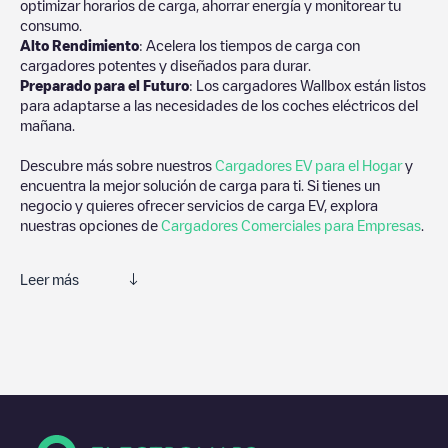
optimizar horarios de carga, ahorrar energía y monitorear tu
consumo.
Alto Rendimiento
: Acelera los tiempos de carga con
cargadores potentes y diseñados para durar.
Preparado para el Futuro
: Los cargadores Wallbox están listos
para adaptarse a las necesidades de los coches eléctricos del
mañana.
Descubre más sobre nuestros
Cargadores EV para el Hogar
y
encuentra la mejor solución de carga para ti. Si tienes un
negocio y quieres ofrecer servicios de carga EV, explora
nuestras opciones de
Cargadores Comerciales para Empresas
.
Leer más
Te recomendamos que consultes las fotos y los comentarios
proporcionados por nuestra comunidad, ya que ofrecen
información útil sobre el estado del cargador. Una vez hayas
finalizado la sesión de carga, prueba a añadir tus propios
comentarios y fotos para ayudar a otros usuarios y conductores
a la hora de decidir dónde y cómo realizar la próxima carga de
su vehículo eléctrico.