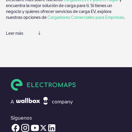
encuentra la mejor solución de carga para ti. Si tienes un
negocio y quieres ofrecer servicios de carga EV, explora
nuestras opciones de
Cargadores Comerciales para Empresas
.
Leer más
Te recomendamos que consultes las fotos y los comentarios
proporcionados por nuestra comunidad, ya que ofrecen
información útil sobre el estado del cargador. Una vez hayas
finalizado la sesión de carga, prueba a añadir tus propios
comentarios y fotos para ayudar a otros usuarios y conductores
a la hora de decidir dónde y cómo realizar la próxima carga de
su vehículo eléctrico.
Si
Last Mile Solutions/88901320
no es el punto de carga que
necesitas, comprueba en la parte inferior cuál es el punto de
A
company
carga que está más cerca de tí en “puntos de carga más
cercanos” y podrás ver un listado de otras estaciones de carga
para vehículos eléctricos cercanas, así como si están en un
Síguenos
parking, en superficie y la distancia en KM a la que están.