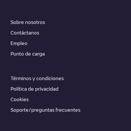
En la parte de información de la estación de carga puedes
consultar todo lo que necesites para cargar tu vehículo. La
dirección exacta del punto de carga
Last Mile
Solutions/88901320
está disponible, así como las indicaciones
Sobre nosotros
de acceso en coche al punto de carga, el precio de carga de
esta estación y las instrucciones necesarias para que puedas
Contáctanos
realizar fácilmente la carga de tu vehículo.
Empleo
Para conocer a tiempo real el estado de los puntos de carga en
Punto de carga
Wijk aan Zee
Last Mile Solutions/88901320
Electromaps ofrece
información acerca de los puntos de carga en tiempo real en la
app.
Términos y condiciones
Si este cargador de
Wijk aan Zee
no vale para tu coche, existen
alternativas. Puedes consultar otros cargadores en
Wijk aan
Política de privacidad
Zee
o ir a otras ciudades como
Beverwijk
,
Barsingerhorn
,
Westzaan
, porque están cerca y se encuentran dentro de
Cookies
Beverwijk
.
Soporte/preguntas frecuentes