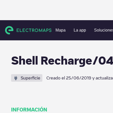
Estaciones de carga
Países Bajos
Breda
Breda
Shel
Mapa
La app
Solucione
Shell Recharge/
Superficie
Creado el
25/06/2019
y actualiz
INFORMACIÓN