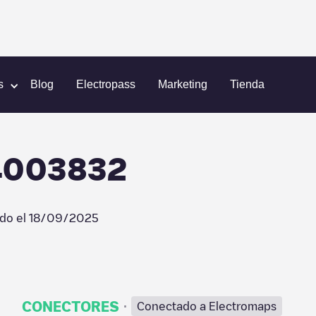
l Recharge/04003832
s
Blog
Electropass
Marketing
Tienda
04003832
ado el
18/09/2025
·
CONECTORES
Conectado a Electromaps