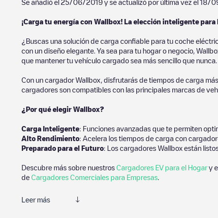
Se añadió el
25/06/2019
y se actualizó por última vez el
18/0
¡Carga tu energía con Wallbox! La elección inteligente para 
¿Buscas una solución de carga confiable para tu coche eléctri
con un diseño elegante. Ya sea para tu hogar o negocio, Wallbox
que mantener tu vehículo cargado sea más sencillo que nunca.
Con un cargador Wallbox, disfrutarás de tiempos de carga más
cargadores son compatibles con las principales marcas de vehí
¿Por qué elegir Wallbox?
Carga Inteligente
: Funciones avanzadas que te permiten optim
Alto Rendimiento
: Acelera los tiempos de carga con cargador
Preparado para el Futuro
: Los cargadores Wallbox están listo
Descubre más sobre nuestros
Cargadores EV para el Hogar
y e
de
Cargadores Comerciales para Empresas
.
Leer más