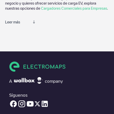
negocio y quieres ofrecer servicios de carga EV, explora
nuestras opciones de
Cargadores Comerciales para Empresas
.
Leer más
Te recomendamos que consultes las fotos y los comentarios
proporcionados por nuestra comunidad, ya que ofrecen
información útil sobre el estado del cargador. Una vez hayas
finalizado la sesión de carga, prueba a añadir tus propios
comentarios y fotos para ayudar a otros usuarios y conductores
a la hora de decidir dónde y cómo realizar la próxima carga de
su vehículo eléctrico.
Si
Kievitlaan 85
no es el punto de carga que necesitas,
comprueba en la parte inferior cuál es el punto de carga que
A
company
está más cerca de tí en “puntos de carga más cercanos” y
podrás ver un listado de otras estaciones de carga para
vehículos eléctricos cercanas, así como si están en un parking,
Síguenos
en superficie y la distancia en KM a la que están.
En la parte de información de la estación de carga puedes