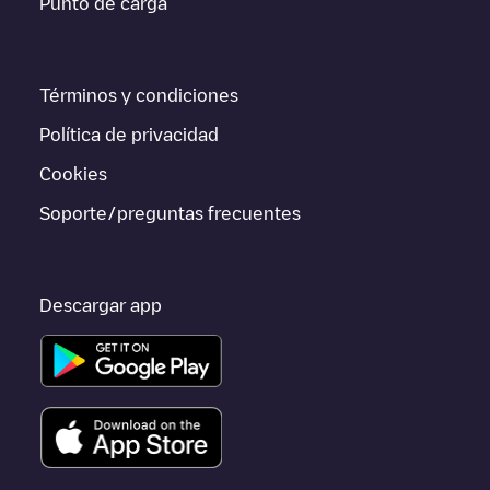
Punto de carga
Den Haag
EQUANS Den Haag Perceel 1/89145466
Electromaps
ofrece información acerca de los puntos de carga en tiempo
real en la app.
Términos y condiciones
Si este cargador de
Den Haag
no vale para tu coche, existen
alternativas. Puedes consultar otros cargadores en
Den Haag
o
Política de privacidad
ir a otras ciudades como
Rijswijk
,
Zoetermeer
,
Voorburg
,
porque están cerca y se encuentran dentro de
Den Haag
.
Cookies
Soporte/preguntas frecuentes
Descargar app