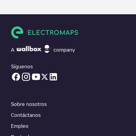
información útil sobre el estado del cargador. Una vez hayas
finalizado la sesión de carga, prueba a añadir tus propios
comentarios y fotos para ayudar a otros usuarios y conductores
a la hora de decidir dónde y cómo realizar la próxima carga de
su vehículo eléctrico.
Si
EQUANS Den Haag Perceel 1/89145466
no es el punto de
carga que necesitas, comprueba en la parte inferior cuál es el
A
company
punto de carga que está más cerca de tí en “puntos de carga
más cercanos” y podrás ver un listado de otras estaciones de
carga para vehículos eléctricos cercanas, así como si están en
Síguenos
un parking, en superficie y la distancia en KM a la que están.
En la parte de información de la estación de carga puedes
consultar todo lo que necesites para cargar tu vehículo. La
dirección exacta del punto de carga
EQUANS Den Haag Perceel
1/89145466
está disponible, así como las indicaciones de
Sobre nosotros
acceso en coche al punto de carga, el precio de carga de esta
estación y las instrucciones necesarias para que puedas
Contáctanos
realizar fácilmente la carga de tu vehículo.
Empleo
Para conocer a tiempo real el estado de los puntos de carga en