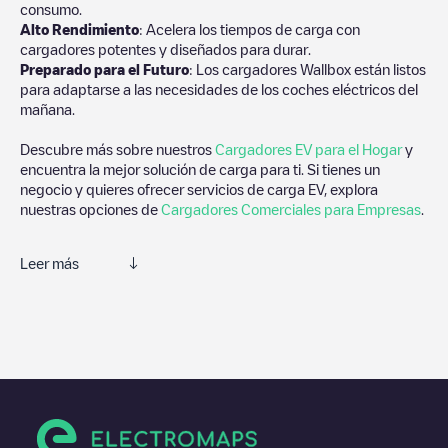
consumo.
Alto Rendimiento
: Acelera los tiempos de carga con
cargadores potentes y diseñados para durar.
Preparado para el Futuro
: Los cargadores Wallbox están listos
para adaptarse a las necesidades de los coches eléctricos del
mañana.
Descubre más sobre nuestros
Cargadores EV para el Hogar
y
encuentra la mejor solución de carga para ti. Si tienes un
negocio y quieres ofrecer servicios de carga EV, explora
nuestras opciones de
Cargadores Comerciales para Empresas
.
Leer más
Te recomendamos que consultes las fotos y los comentarios
proporcionados por nuestra comunidad, ya que ofrecen
información útil sobre el estado del cargador. Una vez hayas
finalizado la sesión de carga, prueba a añadir tus propios
comentarios y fotos para ayudar a otros usuarios y conductores
a la hora de decidir dónde y cómo realizar la próxima carga de
su vehículo eléctrico.