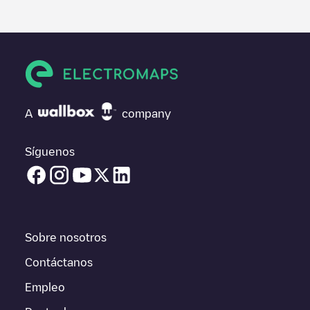
información útil sobre el estado del cargador. Una vez hayas
finalizado la sesión de carga, prueba a añadir tus propios
comentarios y fotos para ayudar a otros usuarios y conductores
a la hora de decidir dónde y cómo realizar la próxima carga de
su vehículo eléctrico.
Si
Threeforce B.V. (CPO) Harry Pauwlaan 74
no es el punto de
carga que necesitas, comprueba en la parte inferior cuál es el
A
company
punto de carga que está más cerca de tí en “puntos de carga
más cercanos” y podrás ver un listado de otras estaciones de
carga para vehículos eléctricos cercanas, así como si están en
Síguenos
un parking, en superficie y la distancia en KM a la que están.
En la parte de información de la estación de carga puedes
consultar todo lo que necesites para cargar tu vehículo. La
dirección exacta del punto de carga
Threeforce B.V. (CPO)
Harry Pauwlaan 74
está disponible, así como las indicaciones
Sobre nosotros
de acceso en coche al punto de carga, el precio de carga de
esta estación y las instrucciones necesarias para que puedas
Contáctanos
realizar fácilmente la carga de tu vehículo.
Empleo
Para conocer a tiempo real el estado de los puntos de carga en