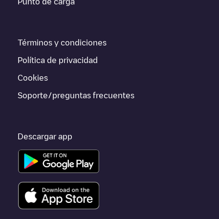
Punto de carga
Den Haag
Threeforce B.V. (CPO) Harry Pauwlaan 74
Electromaps ofrece información acerca de los puntos de carga
en tiempo real en la app.
Términos y condiciones
Si este cargador de
Den Haag
no vale para tu coche, existen
alternativas. Puedes consultar otros cargadores en
Den Haag
o
Política de privacidad
ir a otras ciudades como
Rijswijk
,
Zoetermeer
,
Voorburg
,
porque están cerca y se encuentran dentro de
Den Haag
.
Cookies
Soporte/preguntas frecuentes
Descargar app