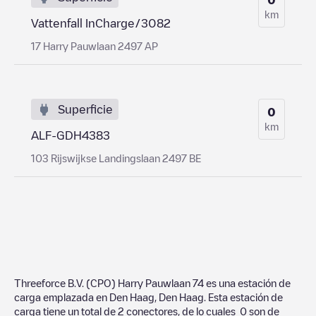
km
Vattenfall InCharge/3082
17 Harry Pauwlaan 2497 AP
Superficie
0
km
ALF-GDH4383
103 Rijswijkse Landingslaan 2497 BE
Threeforce B.V. (CPO) Harry Pauwlaan 74
es una estación de
carga emplazada en
Den Haag
,
Den Haag
. Esta estación de
carga tiene un total de
2
conectores, de lo cuales
0
son de