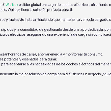
ico?
Wallbox
es líder global en carga de coches eléctricos, ofreciend
io, Wallbox tiene la solución perfecta para ti.
os y fáciles de instalar, haciendo que mantener tu vehículo cargado 
 rápidos y la comodidad de gestionarlo desde una app dedicada, poni
culos eléctricos, asegurando una experiencia de carga sin complicaci
izar horarios de carga, ahorrar energía y monitorear tu consumo.
es potentes y diseñados para durar.
s para adaptarse a las necesidades de los coches eléctricos del mañan
ncuentra la mejor solución de carga para ti. Si tienes un negocio y qui
hículos eléctricos más cercano para la carga de tu coche en
Emst
. Nu
uesta por miles de usuarios muy participativos, que puntúan los punto