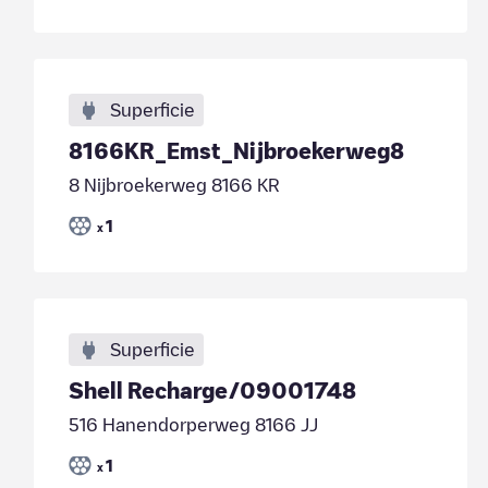
Superficie
8166KR_Emst_Nijbroekerweg8
8 Nijbroekerweg 8166 KR
1
x
Superficie
Shell Recharge/09001748
516 Hanendorperweg 8166 JJ
1
x