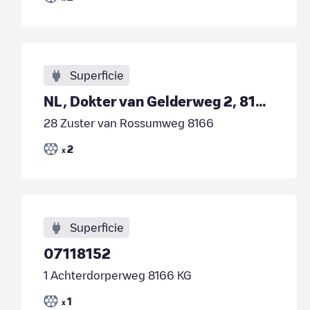
Superficie
NL, Dokter van Gelderweg 2, 8166 JV, Emst
28 Zuster van Rossumweg 8166
2
x
Superficie
07118152
1 Achterdorperweg 8166 KG
1
x