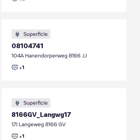
Superficie
08104741
104A Hanendorperweg 8166 JJ
1
x
Superficie
8166GV_Langwg17
17I Langeweg 8166 GV
1
x