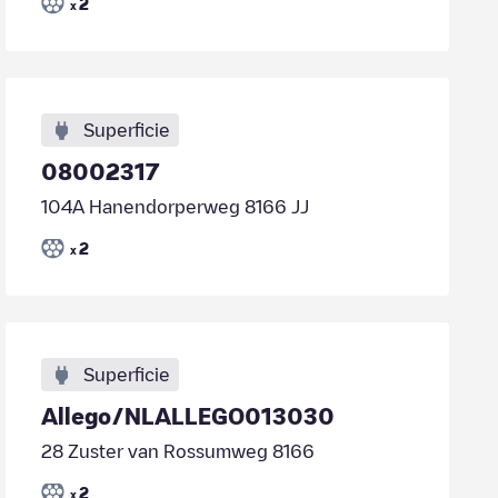
2
x
Superficie
08002317
104A Hanendorperweg 8166 JJ
2
x
Superficie
Allego/NLALLEGO013030
28 Zuster van Rossumweg 8166
2
x