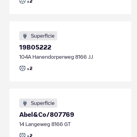
2
x
Superficie
19B05222
104A Hanendorperweg 8166 JJ
2
x
Superficie
Abel&Co/807769
14 Langeweg 8166 GT
2
x