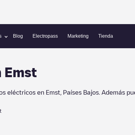
s
Blog
Electropass
Marketing
Tienda
n
Emst
os eléctricos en
Emst
,
Países Bajos
. Además pu
t