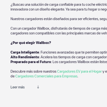
¿Buscas una solución de carga confiable para tu coche eléctr
innovadora con un diseño elegante. Ya sea para tu hogar o negoc
Nuestros cargadores están diseñados para ser eficientes, segur
Con un cargador Wallbox, disfrutarás de tiempos de carga más
cargadores son compatibles con las principales marcas de vehí
¿Por qué elegir Wallbox?
Carga Inteligente
: Funciones avanzadas que te permiten optim
Alto Rendimiento
: Acelera los tiempos de carga con cargador
Preparado para el Futuro
: Los cargadores Wallbox están listo
Descubre más sobre nuestros
Cargadores EV para el Hogar
y e
de
Cargadores Comerciales para Empresas
.
Leer más
Electromaps es la mejor manera de encontrar el cargador de ve
de carga y comentarios compartidos por nuestra comunidad comp
experiencia para los conductores de vehículos eléctricos.