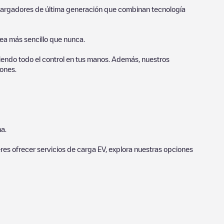
o cargadores de última generación que combinan tecnología
sea más sencillo que nunca.
endo todo el control en tus manos. Además, nuestros
ones.
a.
eres ofrecer servicios de carga EV, explora nuestras opciones
estros puntos de carga también incluyen fotos de las estaciones
s de carga y ofrecen información útil para crear la mejor