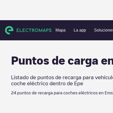
Estaciones de carga
Países Bajos
Epe
Emst
Mapa
La app
Solucione
Puntos de carga e
Listado de puntos de recarga para vehícul
coche eléctrico dentro de
Epe
24
puntos de recarga para coches eléctricos en
Ems