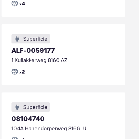
4
x
Superficie
ALF-0059177
1 Kuilakkerweg 8166 AZ
2
x
Superficie
08104740
104A Hanendorperweg 8166 JJ