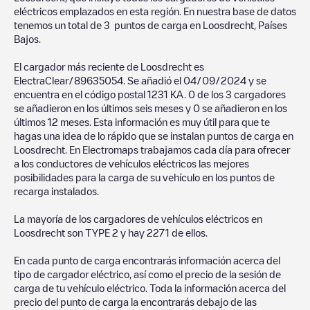
eléctricos emplazados en esta región. En nuestra base de datos
tenemos un total de
3
puntos de carga en
Loosdrecht
,
Países
Bajos
.
El cargador más reciente de
Loosdrecht
es
ElectraClear/89635054
. Se añadió el
04/09/2024
y se
encuentra en el código postal
1231 KA
.
0
de los
3
cargadores
se añadieron en los últimos seis meses y
0
se añadieron en los
últimos 12 meses. Esta información es muy útil para que te
hagas una idea de lo rápido que se instalan puntos de carga en
Loosdrecht
. En Electromaps trabajamos cada día para ofrecer
a los conductores de vehículos eléctricos las mejores
posibilidades para la carga de su vehículo en los puntos de
recarga instalados.
La mayoría de los cargadores de vehículos eléctricos en
Loosdrecht
son
TYPE 2
y hay
2271
de ellos.
En cada punto de carga encontrarás información acerca del
tipo de cargador eléctrico, así como el precio de la sesión de
carga de tu vehículo eléctrico. Toda la información acerca del
precio del punto de carga la encontrarás debajo de las