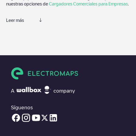
nuestras opciones de
Cargadores Comerciales para Empresas
.
Leer más
Te recomendamos que consultes las fotos y los comentarios
proporcionados por nuestra comunidad, ya que ofrecen
información útil sobre el estado del cargador. Una vez hayas
finalizado la sesión de carga, prueba a añadir tus propios
comentarios y fotos para ayudar a otros usuarios y conductores
a la hora de decidir dónde y cómo realizar la próxima carga de
su vehículo eléctrico.
Si
Primulatuin 4
no es el punto de carga que necesitas,
comprueba en la parte inferior cuál es el punto de carga que
A
company
está más cerca de tí en “puntos de carga más cercanos” y
podrás ver un listado de otras estaciones de carga para
vehículos eléctricos cercanas, así como si están en un parking,
Síguenos
en superficie y la distancia en KM a la que están.
En la parte de información de la estación de carga puedes
consultar todo lo que necesites para cargar tu vehículo. La