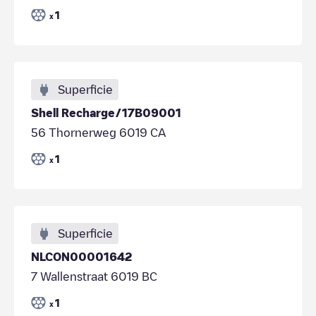
1
x
Superficie
Shell Recharge/17B09001
56 Thornerweg 6019 CA
1
x
Superficie
NLCON00001642
7 Wallenstraat 6019 BC
1
x