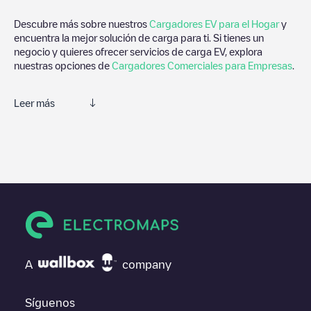
Descubre más sobre nuestros
Cargadores EV para el Hogar
y
encuentra la mejor solución de carga para ti. Si tienes un
negocio y quieres ofrecer servicios de carga EV, explora
nuestras opciones de
Cargadores Comerciales para Empresas
.
Leer más
Electromaps es la mejor manera de encontrar el cargador de
vehículos eléctricos más cercano para la carga de tu coche en
Wessem
. Nuestros puntos de carga también incluyen fotos de
las estaciones de carga y comentarios compartidos por nuestra
comunidad compuesta por miles de usuarios muy participativos,
que puntúan los puntos de carga y ofrecen información útil para
crear la mejor experiencia para los conductores de vehículos
eléctricos.
Las opiniones de los conductores eléctricos son muy
A
company
importantes para valorar cuáles son los puntos de carga más
adecuados según la comunidad de conductores en
Wessem
por
lo que no dudes en dejar tu valoración de cuál fue tu
Síguenos