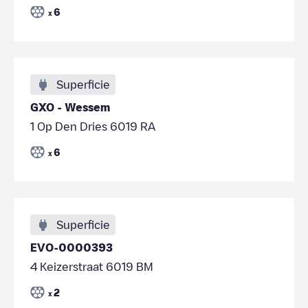
6
x
Superficie
GXO - Wessem
1 Op Den Dries 6019 RA
6
x
Superficie
EVO-0000393
4 Keizerstraat 6019 BM
2
x