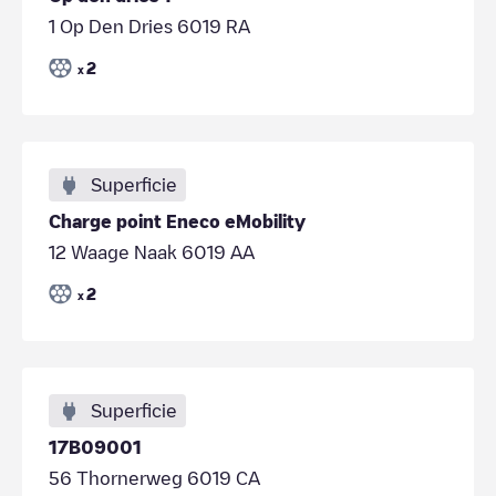
1 Op Den Dries 6019 RA
2
x
Superficie
Charge point Eneco eMobility
12 Waage Naak 6019 AA
2
x
Superficie
17B09001
56 Thornerweg 6019 CA