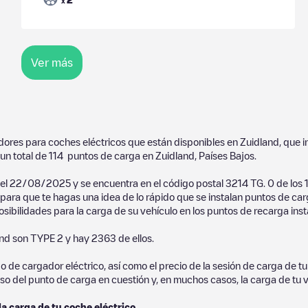
x
Ver más
adores para coches eléctricos que están disponibles en
Zuidland
, que 
un total de
114
puntos de carga en
Zuidland
,
Países Bajos
.
 el
22/08/2025
y se encuentra en el código postal
3214 TG
.
0
de los
l para que te hagas una idea de lo rápido que se instalan puntos de ca
osibilidades para la carga de su vehículo en los puntos de recarga inst
and
son
TYPE 2
y hay
2363
de ellos.
de cargador eléctrico, así como el precio de la sesión de carga de tu 
so del punto de carga en cuestión y, en muchos casos, la carga de tu v
la carga de tu coche eléctrico