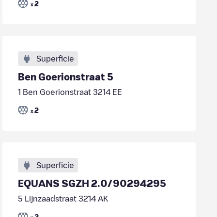
2
x
Superficie
Ben Goerionstraat 5
1 Ben Goerionstraat 3214 EE
2
x
Superficie
EQUANS SGZH 2.0/90294295
5 Lijnzaadstraat 3214 AK
2