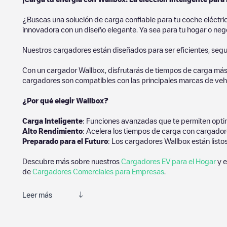
¿Buscas una solución de carga confiable para tu coche eléctr
innovadora con un diseño elegante. Ya sea para tu hogar o negoc
Nuestros cargadores están diseñados para ser eficientes, segur
Con un cargador Wallbox, disfrutarás de tiempos de carga más
cargadores son compatibles con las principales marcas de vehí
¿Por qué elegir Wallbox?
Carga Inteligente
: Funciones avanzadas que te permiten optim
Alto Rendimiento
: Acelera los tiempos de carga con cargador
Preparado para el Futuro
: Los cargadores Wallbox están listo
Descubre más sobre nuestros
Cargadores EV para el Hogar
y e
de
Cargadores Comerciales para Empresas
.
Leer más
Electromaps es la mejor manera de encontrar el cargador de ve
estaciones de carga y comentarios compartidos por nuestra comu