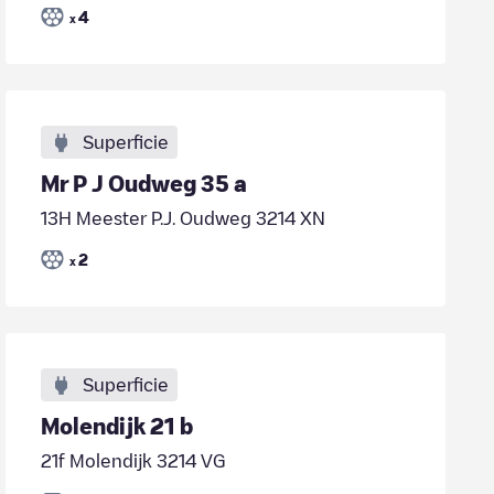
4
x
Superficie
Mr P J Oudweg 35 a
13H Meester P.J. Oudweg 3214 XN
2
x
Superficie
Molendijk 21 b
21f Molendijk 3214 VG