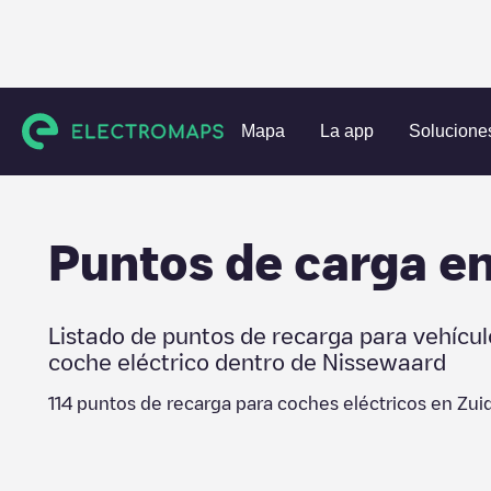
Estaciones de carga
Países Bajos
Nissewaard
Zuidlan
Mapa
La app
Solucione
Puntos de carga e
Listado de puntos de recarga para vehícul
coche eléctrico dentro de
Nissewaard
114
puntos de recarga para coches eléctricos en
Zui