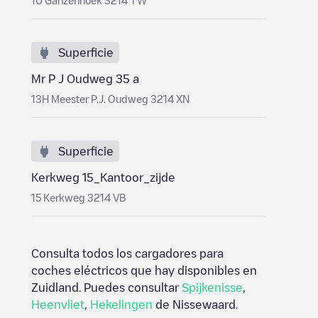
10 Ganzenhoek 3214 TW
Superficie
Mr P J Oudweg 35 a
13H Meester P.J. Oudweg 3214 XN
Superficie
Kerkweg 15_Kantoor_zijde
15 Kerkweg 3214 VB
Consulta todos los cargadores para
coches eléctricos que hay disponibles en
Zuidland
. Puedes consultar
Spijkenisse
,
Heenvliet
,
Hekelingen
de
Nissewaard
.