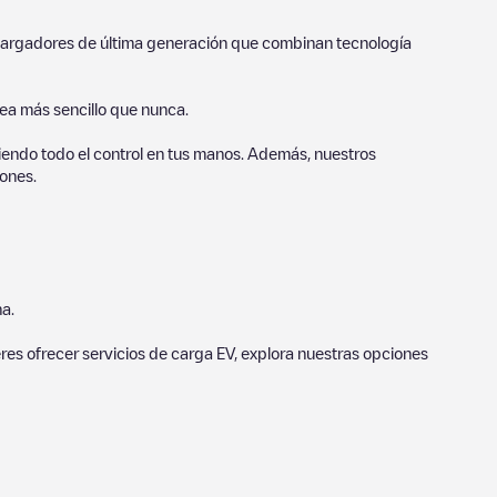
o cargadores de última generación que combinan tecnología
sea más sencillo que nunca.
endo todo el control en tus manos. Además, nuestros
ones.
a.
eres ofrecer servicios de carga EV, explora nuestras opciones
. Nuestros puntos de carga también incluyen fotos de las
n los puntos de carga y ofrecen información útil para crear la