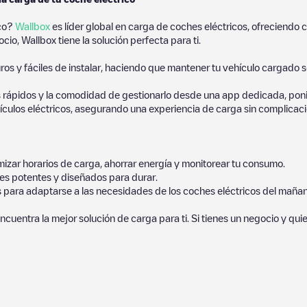
ico?
Wallbox
es líder global en carga de coches eléctricos, ofreciend
io, Wallbox tiene la solución perfecta para ti.
os y fáciles de instalar, haciendo que mantener tu vehículo cargado 
 rápidos y la comodidad de gestionarlo desde una app dedicada, poni
culos eléctricos, asegurando una experiencia de carga sin complicaci
izar horarios de carga, ahorrar energía y monitorear tu consumo.
es potentes y diseñados para durar.
s para adaptarse a las necesidades de los coches eléctricos del mañan
ncuentra la mejor solución de carga para ti. Si tienes un negocio y qui
hículos eléctricos más cercano para la carga de tu coche en
Zuidland
nidad compuesta por miles de usuarios muy participativos, que puntúa