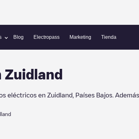
d
s
Blog
Electropass
Marketing
Tienda
n
Zuidland
os eléctricos en
Zuidland
,
Países Bajos
. Además
dland