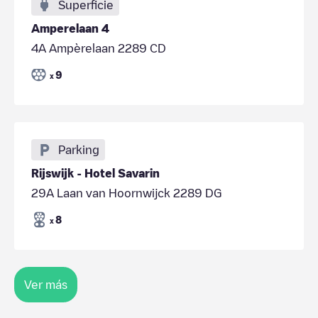
Superficie
Amperelaan 4
4A Ampèrelaan 2289 CD
9
x
Parking
Rijswijk - Hotel Savarin
29A Laan van Hoornwijck 2289 DG
8
x
Ver más