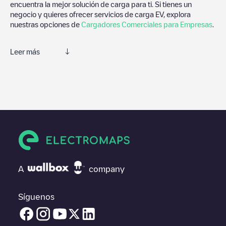
encuentra la mejor solución de carga para ti. Si tienes un
negocio y quieres ofrecer servicios de carga EV, explora
nuestras opciones de
Cargadores Comerciales para Empresas
.
Leer más
Electromaps es la mejor manera de encontrar el cargador de
vehículos eléctricos más cercano para la carga de tu coche en
Rijswijk
. Nuestros puntos de carga también incluyen fotos de las
estaciones de carga y comentarios compartidos por nuestra
comunidad compuesta por miles de usuarios muy participativos,
que puntúan los puntos de carga y ofrecen información útil para
crear la mejor experiencia para los conductores de vehículos
eléctricos.
Las opiniones de los conductores eléctricos son muy
A
company
importantes para valorar cuáles son los puntos de carga más
adecuados según la comunidad de conductores en
Rijswijk
por
lo que no dudes en dejar tu valoración de cuál fue tu
Síguenos
experiencia de carga en la ficha de la estación de carga una vez
finalizada la carga de tu vehículo eléctrico.