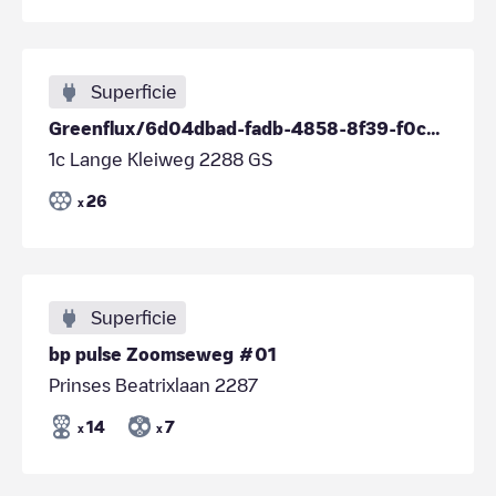
Superficie
Greenflux/6d04dbad-fadb-4858-8f39-f0cc9da16608
1c Lange Kleiweg 2288 GS
26
x
Superficie
bp pulse Zoomseweg #01
Prinses Beatrixlaan 2287
14
7
x
x