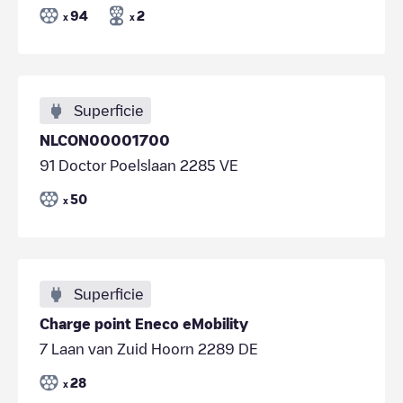
94
2
x
x
Superficie
NLCON00001700
91 Doctor Poelslaan 2285 VE
50
x
Superficie
Charge point Eneco eMobility
7 Laan van Zuid Hoorn 2289 DE
28
x