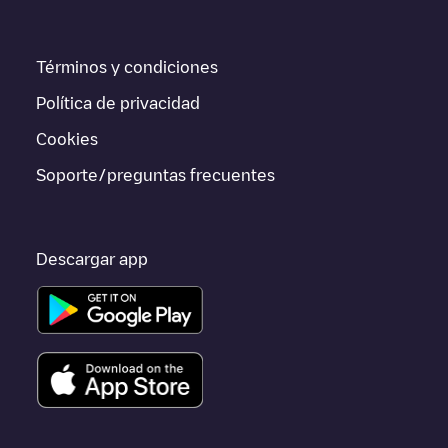
ofrece información acerca de los puntos de carga en tiempo
real en la app.
Términos y condiciones
Si este cargador de
Rotterdam
no vale para tu coche, existen
alternativas. Puedes consultar otros cargadores en
Rotterdam
o
Política de privacidad
ir a otras ciudades como
Hoogvliet Rotterdam
,
Hoek van
Holland
,
Rozenburg
, porque están cerca y se encuentran dentro
Cookies
de
Rotterdam
.
Soporte/preguntas frecuentes
Descargar app