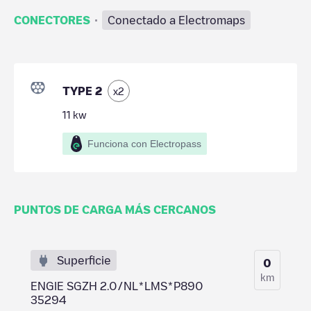
·
CONECTORES
Conectado a Electromaps
TYPE 2
x
2
11
kw
Funciona con Electropass
PUNTOS DE CARGA MÁS CERCANOS
Superficie
0
km
ENGIE SGZH 2.0/NL*LMS*P890
35294