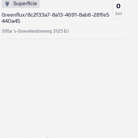
Superficie
0
km
Greenflux/8c2f33a7-8a13-4691-8ab6-281fe5
440a45
395a 's-Gravelandseweg 3125 BJ