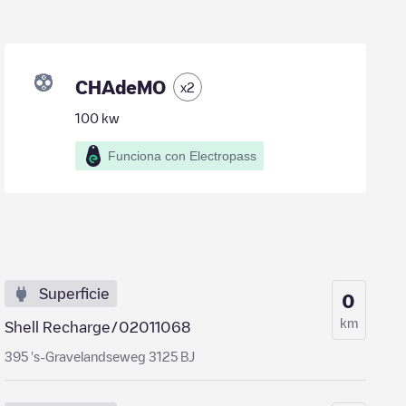
CHAdeMO
x
2
100
kw
Funciona con Electropass
Superficie
0
km
Shell Recharge/02011068
395 's-Gravelandseweg 3125 BJ