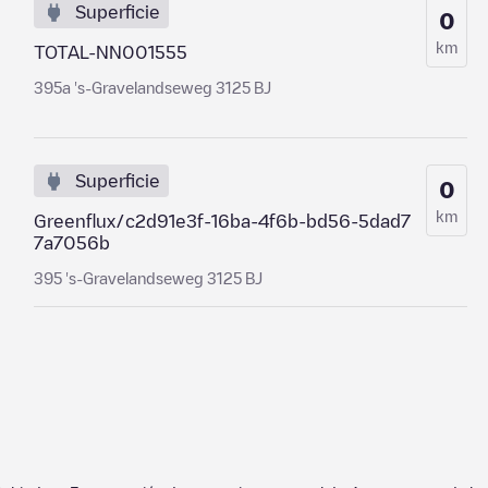
Superficie
0
km
TOTAL-NN001555
395a 's-Gravelandseweg 3125 BJ
Superficie
0
km
Greenflux/c2d91e3f-16ba-4f6b-bd56-5dad7
7a7056b
395 's-Gravelandseweg 3125 BJ