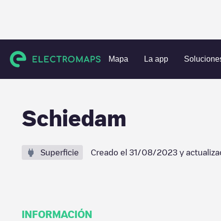
Estaciones de carga
Países Bajos
Schiedam
Schiedam
Mapa
La app
Solucione
Schiedam
Superficie
Creado el
31/08/2023
y actualiza
INFORMACIÓN