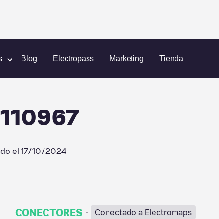
ot
Shell Recharge/07110967
s
Blog
Electropass
Marketing
Tienda
7110967
ado el
17/10/2024
·
CONECTORES
Conectado a Electromaps