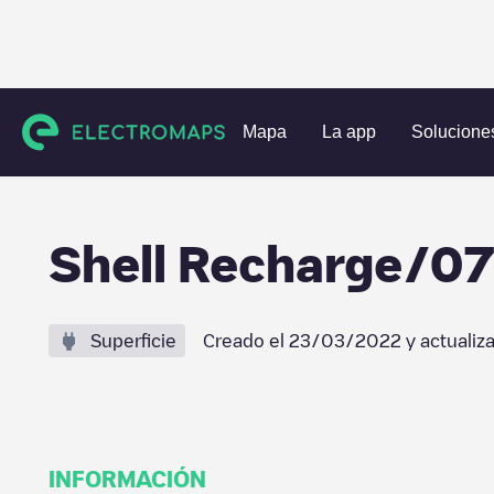
Estaciones de carga
Países Bajos
Tilburg
Berkel-Ensch
Mapa
La app
Solucione
Shell Recharge/0
Superficie
Creado el
23/03/2022
y actualiz
INFORMACIÓN