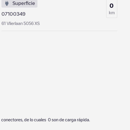
Superficie
0
km
07100349
61 Vlierlaan 5056 XS
1
conectores, de lo cuales
0
son de carga rápida.