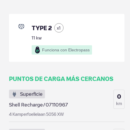
TYPE 2
x
1
11
kw
Funciona con Electropass
PUNTOS DE CARGA MÁS CERCANOS
Superficie
0
km
Shell Recharge/07110967
4 Kamperfoelielaan 5056 XW