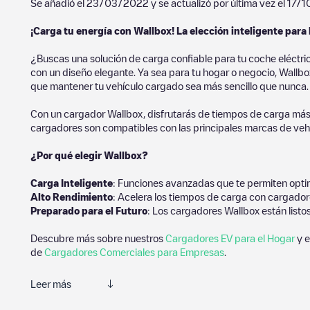
Se añadió el
23/03/2022
y se actualizó por última vez el
17/1
¡Carga tu energía con Wallbox! La elección inteligente para 
¿Buscas una solución de carga confiable para tu coche eléctri
con un diseño elegante. Ya sea para tu hogar o negocio, Wallbox
que mantener tu vehículo cargado sea más sencillo que nunca.
Con un cargador Wallbox, disfrutarás de tiempos de carga más
cargadores son compatibles con las principales marcas de vehí
¿Por qué elegir Wallbox?
Carga Inteligente
: Funciones avanzadas que te permiten optim
Alto Rendimiento
: Acelera los tiempos de carga con cargador
Preparado para el Futuro
: Los cargadores Wallbox están listo
Descubre más sobre nuestros
Cargadores EV para el Hogar
y e
de
Cargadores Comerciales para Empresas
.
Leer más