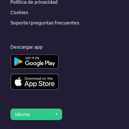
Política de privacidad
otras ciudades como
Berkel-Enschot
,
Udenhout
,
Biezenmortel
,
porque están cerca y se encuentran dentro de
Tilburg
.
Cookies
Soporte/preguntas frecuentes
Descargar app
Idioma