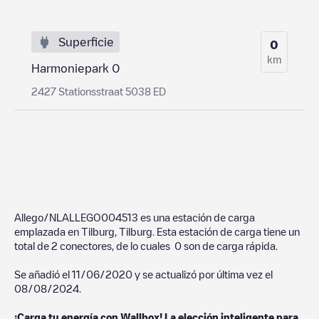
Superficie
0
km
Harmoniepark 0
2427 Stationsstraat 5038 ED
Allego/NLALLEGO004513
es una estación de carga
emplazada en
Tilburg
,
Tilburg
. Esta estación de carga tiene un
total de
2
conectores, de lo cuales
0
son de carga rápida.
Se añadió el
11/06/2020
y se actualizó por última vez el
08/08/2024
.
¡Carga tu energía con Wallbox! La elección inteligente para