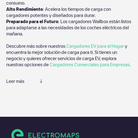
consumo.
Alto Rendimiento
: Acelera los tiempos de carga con
cargadores potentes y diseñados para durar.
Preparado para el Futuro
: Los cargadores Wallbox están listos
para adaptarse a las necesidades de los coches eléctricos del
mañana.
Descubre más sobre nuestros
Cargadores EV para el Hogar
y
encuentra la mejor solución de carga para ti. Si tienes un
negocio y quieres ofrecer servicios de carga EV, explora
nuestras opciones de
Cargadores Comerciales para Empresas
.
Leer más
Te recomendamos que consultes las fotos y los comentarios
proporcionados por nuestra comunidad, ya que ofrecen
información útil sobre el estado del cargador. Una vez hayas
finalizado la sesión de carga, prueba a añadir tus propios
comentarios y fotos para ayudar a otros usuarios y conductores
a la hora de decidir dónde y cómo realizar la próxima carga de
su vehículo eléctrico.