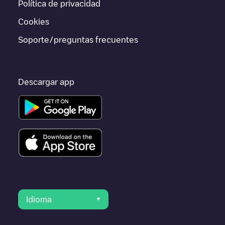
Política de privacidad
o ir a otras ciudades como
Utrecht
,
Vleuten
,
Hilversum
, porque
están cerca y se encuentran dentro de
Utrecht
.
Cookies
Soporte/preguntas frecuentes
Descargar app
Idioma