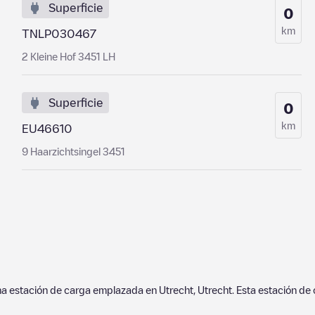
Superficie
0
km
TNLP030467
2 Kleine Hof 3451 LH
Superficie
0
km
EU46610
9 Haarzichtsingel 3451
na estación de carga emplazada en
Utrecht
,
Utrecht
. Esta estación de