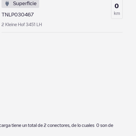
Superficie
0
km
TNLP030467
2 Kleine Hof 3451 LH
 carga tiene un total de
2
conectores, de lo cuales
0
son de