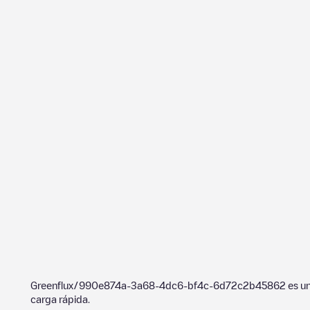
Greenflux/990e874a-3a68-4dc6-bf4c-6d72c2b45862
es u
carga rápida.