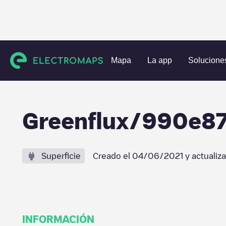
Estaciones de carga
Países Bajos
Utrecht
Utrecht
G
Mapa
La app
Solucione
Greenflux/990e8
Superficie
Creado el
04/06/2021
y actualiz
INFORMACIÓN