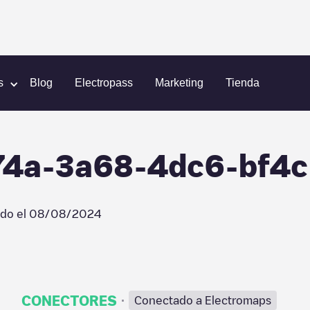
reenflux/990e874a-3a68-4dc6-bf4c-6d72c2b45862
s
Blog
Electropass
Marketing
Tienda
74a-3a68-4dc6-bf4
ado el
08/08/2024
·
CONECTORES
Conectado a Electromaps