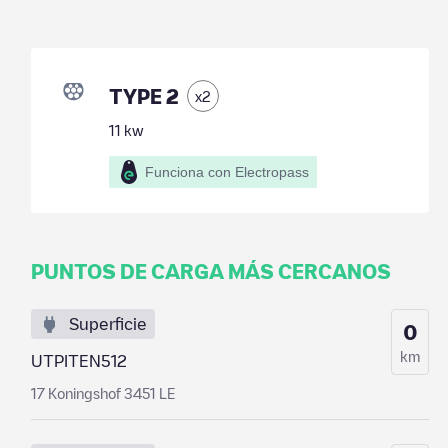
TYPE 2
x
2
11
kw
Funciona con Electropass
PUNTOS DE CARGA MÁS CERCANOS
Superficie
0
km
UTPITEN512
17 Koningshof 3451 LE