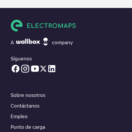
finalizado la sesión de carga, prueba a añadir tus propios
comentarios y fotos para ayudar a otros usuarios y conductores
a la hora de decidir dónde y cómo realizar la próxima carga de
su vehículo eléctrico.
Si
We Drive Solar 18 kW V2G laadpaal
no es el punto de carga
que necesitas, comprueba en la parte inferior cuál es el punto
A
company
de carga que está más cerca de tí en “puntos de carga más
cercanos” y podrás ver un listado de otras estaciones de carga
para vehículos eléctricos cercanas, así como si están en un
Síguenos
parking, en superficie y la distancia en KM a la que están.
En la parte de información de la estación de carga puedes
consultar todo lo que necesites para cargar tu vehículo. La
dirección exacta del punto de carga
We Drive Solar 18 kW V2G
laadpaal
está disponible, así como las indicaciones de acceso
Sobre nosotros
en coche al punto de carga, el precio de carga de esta estación
y las instrucciones necesarias para que puedas realizar
Contáctanos
fácilmente la carga de tu vehículo.
Empleo
Para conocer a tiempo real el estado de los puntos de carga en
Punto de carga
Utrecht
We Drive Solar 18 kW V2G laadpaal
Electromaps ofrece