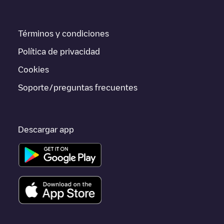
información acerca de los puntos de carga en tiempo real en la
app.
Términos y condiciones
Si este cargador de
Utrecht
no vale para tu coche, existen
alternativas. Puedes consultar otros cargadores en
Utrecht
o ir
Política de privacidad
a otras ciudades como
Vleuten
,
Nieuwegein
,
Hilversum
, porque
están cerca y se encuentran dentro de
Utrecht
.
Cookies
Soporte/preguntas frecuentes
Descargar app