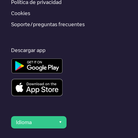
Política de privacidad
o ir a otras ciudades como , porque están cerca y se
encuentran dentro de
Veenendaal
.
Cookies
Soporte/preguntas frecuentes
Descargar app
Idioma