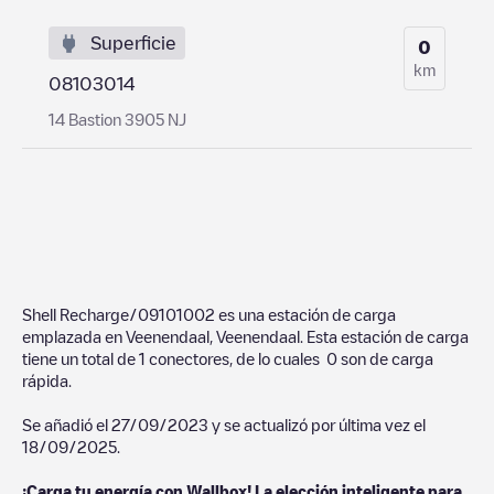
Superficie
0
km
08103014
14 Bastion 3905 NJ
Shell Recharge/09101002
es una estación de carga
emplazada en
Veenendaal
,
Veenendaal
. Esta estación de carga
tiene un total de
1
conectores, de lo cuales
0
son de carga
rápida.
Se añadió el
27/09/2023
y se actualizó por última vez el
18/09/2025
.
¡Carga tu energía con Wallbox! La elección inteligente para