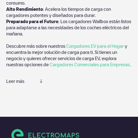
consumo.
Alto Rendimiento
: Acelera los tiempos de carga con
cargadores potentes y diseñados para durar.
Preparado para el Futuro
: Los cargadores Wallbox están listos
para adaptarse a las necesidades de los coches eléctricos del
mañana.
Descubre más sobre nuestros
Cargadores EV para el Hogar
y
encuentra la mejor solución de carga para ti. Si tienes un
negocio y quieres ofrecer servicios de carga EV, explora
nuestras opciones de
Cargadores Comerciales para Empresas
.
Leer más
Te recomendamos que consultes las fotos y los comentarios
proporcionados por nuestra comunidad, ya que ofrecen
información útil sobre el estado del cargador. Una vez hayas
finalizado la sesión de carga, prueba a añadir tus propios
comentarios y fotos para ayudar a otros usuarios y conductores
a la hora de decidir dónde y cómo realizar la próxima carga de
su vehículo eléctrico.