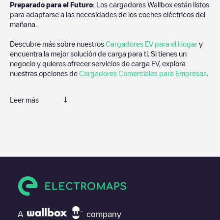
Preparado para el Futuro
: Los cargadores Wallbox están listos
para adaptarse a las necesidades de los coches eléctricos del
mañana.
Descubre más sobre nuestros
Cargadores EV para el Hogar
y
encuentra la mejor solución de carga para ti. Si tienes un
negocio y quieres ofrecer servicios de carga EV, explora
nuestras opciones de
Cargadores Comerciales para Empresas
.
Leer más
Te recomendamos que consultes las fotos y los comentarios
proporcionados por nuestra comunidad, ya que ofrecen
información útil sobre el estado del cargador. Una vez hayas
finalizado la sesión de carga, prueba a añadir tus propios
comentarios y fotos para ayudar a otros usuarios y conductores
a la hora de decidir dónde y cómo realizar la próxima carga de
su vehículo eléctrico.
Si
Trompstraat 11
no es el punto de carga que necesitas,
comprueba en la parte inferior cuál es el punto de carga que
A
company