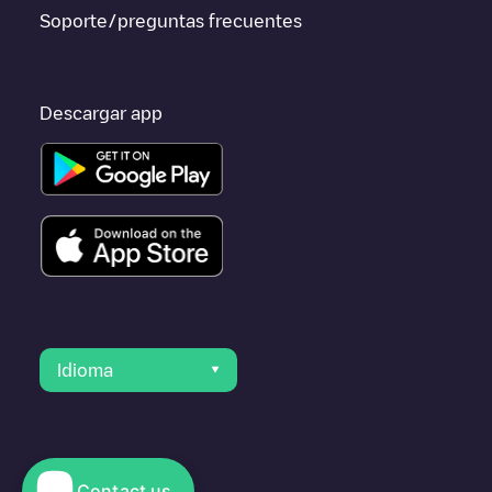
Soporte/preguntas frecuentes
Descargar app
Idioma
Contact us
© 2023 Electromaps