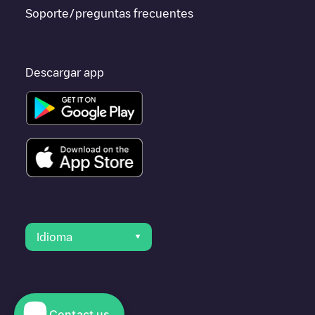
Soporte/preguntas frecuentes
Descargar app
Idioma
Contact us
© 2023 Electromaps