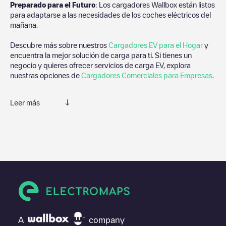
Preparado para el Futuro
: Los cargadores Wallbox están listos
para adaptarse a las necesidades de los coches eléctricos del
mañana.
Descubre más sobre nuestros
Cargadores EV para el Hogar
y
encuentra la mejor solución de carga para ti. Si tienes un
negocio y quieres ofrecer servicios de carga EV, explora
nuestras opciones de
Cargadores Comerciales para Empresas
.
Leer más
Te recomendamos que consultes las fotos y los comentarios
proporcionados por nuestra comunidad, ya que ofrecen
información útil sobre el estado del cargador. Una vez hayas
finalizado la sesión de carga, prueba a añadir tus propios
comentarios y fotos para ayudar a otros usuarios y conductores
a la hora de decidir dónde y cómo realizar la próxima carga de
su vehículo eléctrico.
Si
Westknollendam 120aa
no es el punto de carga que
necesitas, comprueba en la parte inferior cuál es el punto de
A
company