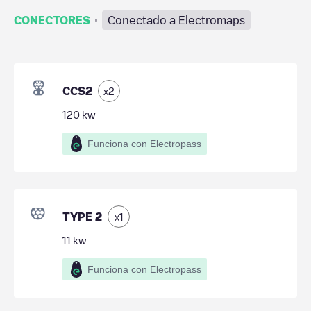
·
CONECTORES
Conectado a Electromaps
CCS2
x
2
120
kw
Funciona con Electropass
TYPE 2
x
1
11
kw
Funciona con Electropass