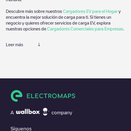
Descubre más sobre nuestros
Cargadores EV para el Hogar
y
encuentra la mejor solución de carga para ti. Si tienes un
negocio y quieres ofrecer servicios de carga EV, explora
nuestras opciones de
Cargadores Comerciales para Empresas
.
Leer más
Te recomendamos que consultes las fotos y los comentarios
proporcionados por nuestra comunidad, ya que ofrecen
información útil sobre el estado del cargador. Una vez hayas
finalizado la sesión de carga, prueba a añadir tus propios
comentarios y fotos para ayudar a otros usuarios y conductores
a la hora de decidir dónde y cómo realizar la próxima carga de
su vehículo eléctrico.
Si
Biedronka - Ruda Śląska, 1 Maja
no es el punto de carga que
necesitas, comprueba en la parte inferior cuál es el punto de
A
company
carga que está más cerca de tí en “puntos de carga más
cercanos” y podrás ver un listado de otras estaciones de carga
para vehículos eléctricos cercanas, así como si están en un
Síguenos