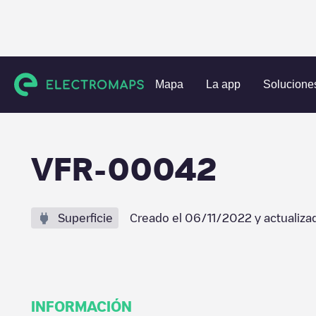
Estaciones de carga
Portugal
Aveiro
Santa Maria da Fe
Mapa
La app
Solucione
VFR-00042
Superficie
Creado el
06/11/2022
y actualiza
INFORMACIÓN