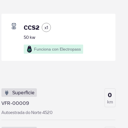
CCS2
x
1
50
kw
Funciona con Electropass
Superficie
0
km
VFR-00009
Autoestrada do Norte 4520