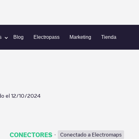
ira
VFR-00042
s
Blog
Electropass
Marketing
Tienda
do el
12/10/2024
·
CONECTORES
Conectado a Electromaps