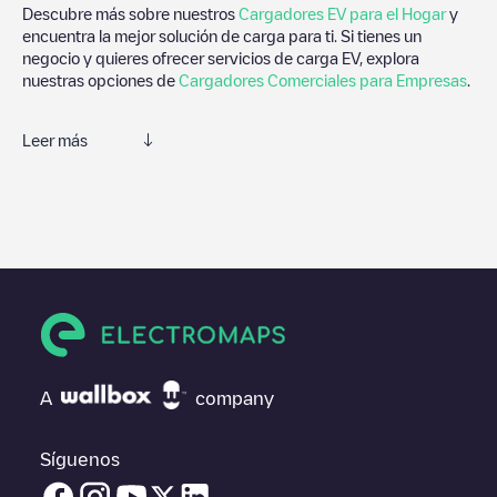
Descubre más sobre nuestros
Cargadores EV para el Hogar
y
encuentra la mejor solución de carga para ti. Si tienes un
negocio y quieres ofrecer servicios de carga EV, explora
nuestras opciones de
Cargadores Comerciales para Empresas
.
Leer más
Electromaps es la mejor manera de encontrar el cargador de
vehículos eléctricos más cercano para la carga de tu coche en
Kingswood
. Nuestros puntos de carga también incluyen fotos de
las estaciones de carga y comentarios compartidos por nuestra
comunidad compuesta por miles de usuarios muy participativos,
que puntúan los puntos de carga y ofrecen información útil para
crear la mejor experiencia para los conductores de vehículos
eléctricos.
Las opiniones de los conductores eléctricos son muy
A
company
importantes para valorar cuáles son los puntos de carga más
adecuados según la comunidad de conductores en
Kingswood
por lo que no dudes en dejar tu valoración de cuál fue tu
Síguenos
experiencia de carga en la ficha de la estación de carga una vez